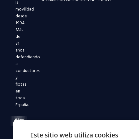
la
movilidad
desde
1994.
Más
de
31
años
defendiendo
a
conductores
y
flotas
en
toda
España.
Facebook-
X-
Instagram
Linkedin-
Youtube
f
twitter
in
Este sitio web utiliza cookies