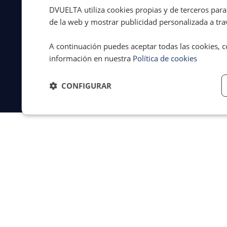
DVUELTA utiliza cookies propias y de terceros para 
© 2026 Dvuelta
Aviso legal
·
de la web y mostrar publicidad personalizada a trav
Asistencia Legal
Privacidad
·
S.L. | España
Cookies
·
A continuación puedes aceptar todas las cookies, c
Términos y
condiciones
información en nuestra
Política de cookies
CONFIGURAR