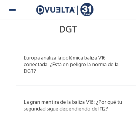
Ir
al
contenido
DGT
Page
Page
Page
Page
Europa analiza la polémica baliza V16
conectada: ¿Está en peligro la norma de la
DGT?
La gran mentira de la baliza V16: ¿Por qué tu
seguridad sigue dependiendo del 112?