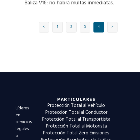
Baliza V16: no habrá multas inmediatas.
<
1
2
3
4
>
PARTICULARES
Protección Total al Vehículo
Líderes
Protección Total al Conductor
en
Protección Total al Transportista
servicios
Protección Total al Motorista
legales
Protección Total Zero Emisiones
a
Reclamación Accidentes de Tráfico