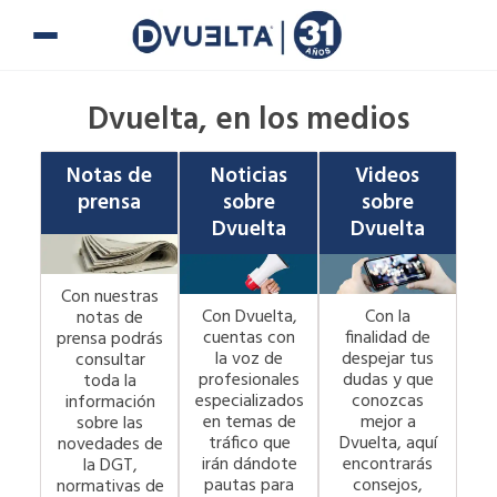
Ir
al
contenido
Dvuelta, en los medios
Notas de
Noticias
Videos
prensa
sobre
sobre
Dvuelta
Dvuelta
Con nuestras
Con Dvuelta,
Con la
notas de
cuentas con
finalidad de
prensa podrás
la voz de
despejar tus
consultar
profesionales
dudas y que
toda la
especializados
conozcas
información
en temas de
mejor a
sobre las
tráfico que
Dvuelta, aquí
novedades de
irán dándote
encontrarás
la DGT,
pautas para
consejos,
normativas de