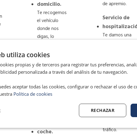
domicilio.
de apremio.
Te recogemos
n
Servicio de
el vehículo
e
hospitalizació
donde nos
Te damos una
digas, lo
ayuda
llevamos a
económica en
pasar la ITV y
eb utiliza cookies
caso de
te lo
okies propias y de terceros para registrar tus preferencias, anali
hospitalización
devolvemos en
licidad personalizada a través del análisis de tu navegación.
por accidente
el mismo sitio
de tráfico.
para que tú no
edes aceptar todas las cookies, configurar o rechazar el uso de 
pierdas tu
uestra
Política de cookies
Seguro de
tiempo.
fallecimiento.
R
RECHAZAR
Revisión
Debido a
accidente de
mecánica del
tráfico.
coche.