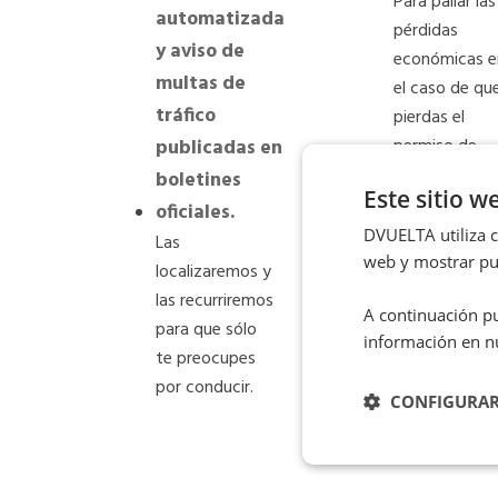
Para paliar las
automatizada
pérdidas
y aviso de
económicas e
multas de
el caso de qu
tráfico
pierdas el
publicadas en
permiso de
conducir.
boletines
Este sitio w
oficiales.
DVUELTA utiliza co
Las
web y mostrar pub
localizaremos y
las recurriremos
A continuación pu
para que sólo
información en n
te preocupes
por conducir.
CONFIGURA