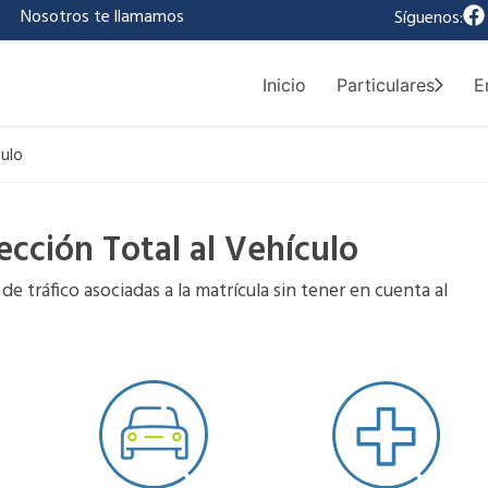
F
|
Nosotros te llamamos
Síguenos:
a
c
e
Inicio
Particulares
E
b
o
o
culo
k
tección Total al Vehículo
de tráfico asociadas a la matrícula sin tener en cuenta al