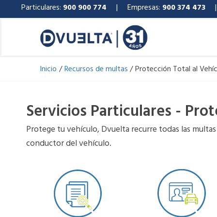
Ir
Particulares:
900 900 774
| Empresas:
900 374 473
al
contenido
Inicio
Recursos de multas
Protección Total al Vehí
Servicios Particulares - Pro
Protege tu vehículo, Dvuelta recurre todas las multas 
conductor del vehículo.