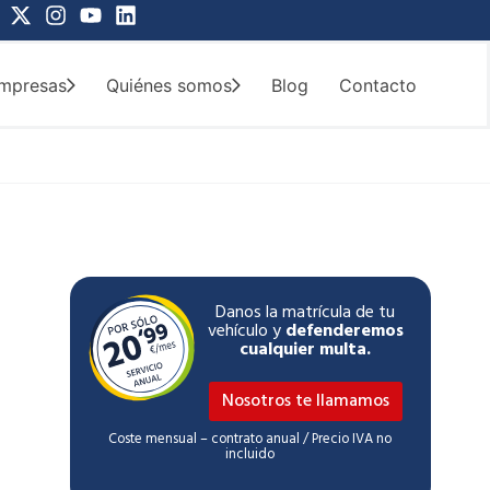
X
I
Y
L
-
n
o
i
t
s
u
n
w
t
t
k
mpresas
Quiénes somos
Blog
Contacto
i
a
u
e
t
g
b
d
t
r
e
i
e
a
n
r
m
Danos la matrícula de tu
vehículo y
defenderemos
cualquier multa.
Nosotros te llamamos
Coste mensual – contrato anual / Precio IVA no
incluido