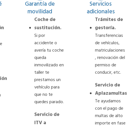
é
Garantía de
Servicios
movilidad
adicionales
Coche de
Trámites de
ón
sustitución.
gestoría.
Si por
Transferencias
accidente o
de vehículos,
ue
avería tu coche
matriculaciones
queda
, renovación del
inmovilizado en
permiso de
taller te
conducir, etc.
ión
prestamos un
Servicio de
vehículo para
Aplazamultas
que no te
a
Te ayudamos
quedes parado.
con el pago de
Servicio de
multas de alto
ITV a
importe en fase