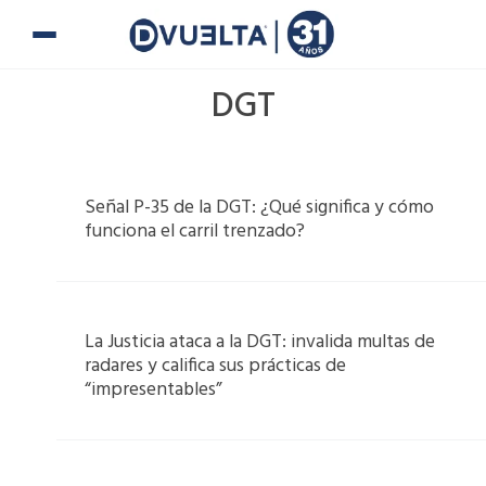
Ir
al
contenido
DGT
Page
Page
Page
Page
Señal P-35 de la DGT: ¿Qué significa y cómo
funciona el carril trenzado?
La Justicia ataca a la DGT: invalida multas de
radares y califica sus prácticas de
“impresentables”