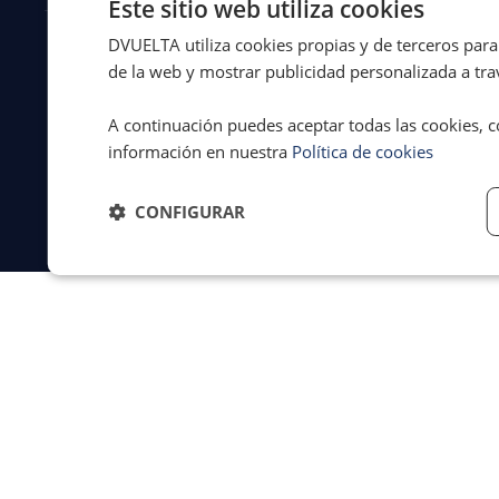
Este sitio web utiliza cookies
DVUELTA utiliza cookies propias y de terceros para 
© 2026 Dvuelta
Aviso legal
·
de la web y mostrar publicidad personalizada a trav
Asistencia Legal
Privacidad
·
S.L. | España
Cookies
·
A continuación puedes aceptar todas las cookies, c
Términos y
condiciones
información en nuestra
Política de cookies
CONFIGURAR