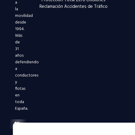
a
Reclamación Accidentes de Tráfico
la
movilidad
desde
1994.
Más
de
31
años
defendiendo
a
conductores
y
flotas
en
toda
España.
Facebook-
X-
Instagram
Linkedin-
Youtube
f
twitter
in