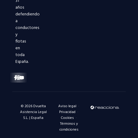
31
años
defendiendo
a
conductores
y
flotas
en
toda
España.
Facebook-
X-
Instagram
Linkedin-
Youtube
f
twitter
in
© 2026 Dvuelta
Aviso legal
·
Asistencia Legal
Privacidad
·
S.L. | España
Cookies
·
Términos y
condiciones