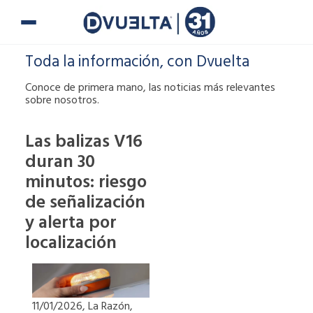
Ir
al
contenido
Toda la información, con Dvuelta
Conoce de primera mano, las noticias más relevantes
sobre nosotros.
Las balizas V16
duran 30
Si te han puesto
minutos: riesgo
una multa o tienes
alguna duda,
de señalización
puedes ponerte en
y alerta por
contacto con
localización
nosotros.
900 900
11/01/2026, La Razón,