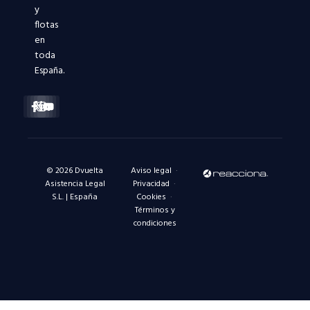
y
flotas
en
toda
España.
Facebook-
X-
Instagram
Linkedin-
Youtube
f
twitter
in
© 2026 Dvuelta
Aviso legal
·
Asistencia Legal
Privacidad
·
S.L. | España
Cookies
·
Términos y
condiciones