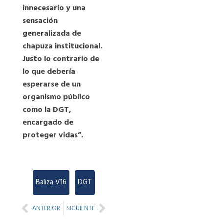
innecesario y una
sensación
generalizada de
chapuza institucional.
Justo lo contrario de
lo que debería
esperarse de un
organismo público
como la DGT,
encargado de
proteger vidas”.
Baliza V16
,
DGT
Prev
Next
ANTERIOR
SIGUIENTE