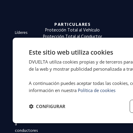
PARTICULARES
Protección Total al Vehículo
Líderes
Protección Total al Conductor
en
Protección Total al Transportista
servicios
Protección Total al Motorista
Este sitio web utiliza cookies
legales
Protección Total Zero Emisiones
a
DVUELTA utiliza cookies propias y de terceros para 
Reclamación Accidentes de Tráfico
la
de la web y mostrar publicidad personalizada a trav
movilidad
desde
A continuación puedes aceptar todas las cookies, c
1994.
información en nuestra
Política de cookies
Más
de
31
CONFIGURAR
años
defendiendo
a
conductores