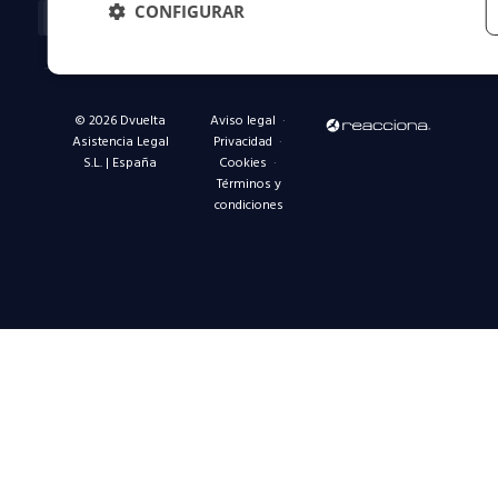
Facebook-
X-
Instagram
Linkedin-
Youtube
CONFIGURAR
f
twitter
in
© 2026 Dvuelta
Aviso legal
·
Asistencia Legal
Privacidad
·
S.L. | España
Cookies
·
Términos y
condiciones