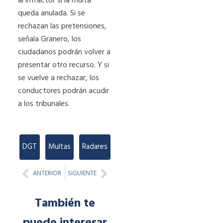
al infractor si la multa
queda anulada. Si se
rechazan las pretensiones,
señala Granero, los
ciudadanos podrán volver a
presentar otro recurso. Y si
se vuelve a rechazar, los
conductores podrán acudir
a los tribunales.
DGT
,
Multas
,
Radares
Prev
Next
ANTERIOR
SIGUIENTE
También te
puede interesar