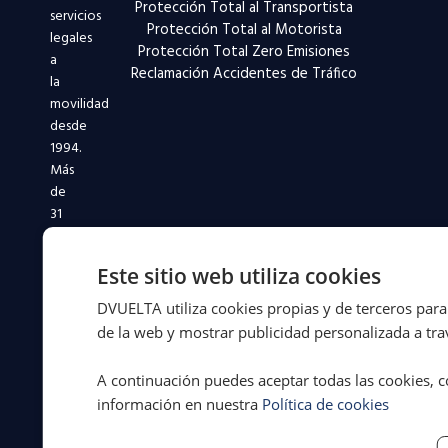
Protección Total al Transportista
servicios
Protección Total al Motorista
legales
Protección Total Zero Emisiones
a
Reclamación Accidentes de Tráfico
la
movilidad
desde
1994.
Más
de
31
años
defendiendo
Este sitio web utiliza cookies
a
conductores
DVUELTA utiliza cookies propias y de terceros para 
y
de la web y mostrar publicidad personalizada a trav
flotas
en
A continuación puedes aceptar todas las cookies, c
toda
información en nuestra
Política de cookies
España.