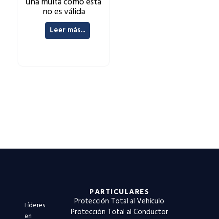
una multa como esta
no es válida
Leer más...
PARTICULARES
Protección Total al Vehículo
Líderes
Protección Total al Conductor
en