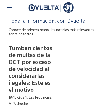
Ir
al
contenido
Toda la información, con Dvuelta
Conoce de primera mano, las noticias más relevantes
sobre nosotros.
Tumban cientos
de multas de la
Si te han puesto
DGT por exceso
una multa o tienes
alguna duda,
de velocidad al
puedes ponerte en
considerarlas
contacto con
ilegales: Este es
nosotros.
el motivo
900 900
18/12/2024, Las Provincias,
A. Pedroche