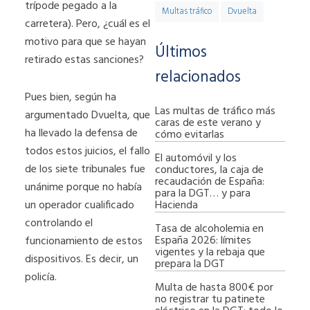
trípode pegado a la
Multas tráfico
Dvuelta
carretera). Pero, ¿cuál es el
motivo para que se hayan
Últimos
retirado estas sanciones?
relacionados
Pues bien, según ha
Las multas de tráfico más
argumentado Dvuelta, que
caras de este verano y
ha llevado la defensa de
cómo evitarlas
todos estos juicios, el fallo
El automóvil y los
de los siete tribunales fue
conductores, la caja de
recaudación de España:
unánime porque no había
para la DGT… y para
Hacienda
un operador cualificado
controlando el
Tasa de alcoholemia en
España 2026: límites
funcionamiento de estos
vigentes y la rebaja que
dispositivos. Es decir, un
prepara la DGT
policía.
Multa de hasta 800€ por
no registrar tu patinete