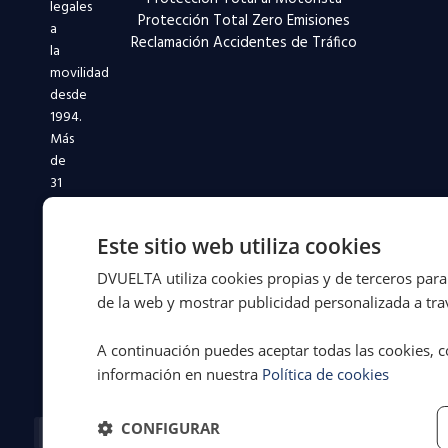
legales
Protección Total Zero Emisiones
a
Reclamación Accidentes de Tráfico
la
movilidad
desde
1994.
Más
de
31
años
defendiendo
Este sitio web utiliza cookies
a
conductores
DVUELTA utiliza cookies propias y de terceros para 
y
de la web y mostrar publicidad personalizada a trav
flotas
en
A continuación puedes aceptar todas las cookies, c
toda
información en nuestra
Política de cookies
España.
Facebook-
X-
Instagram
Linkedin-
Youtube
CONFIGURAR
f
twitter
in