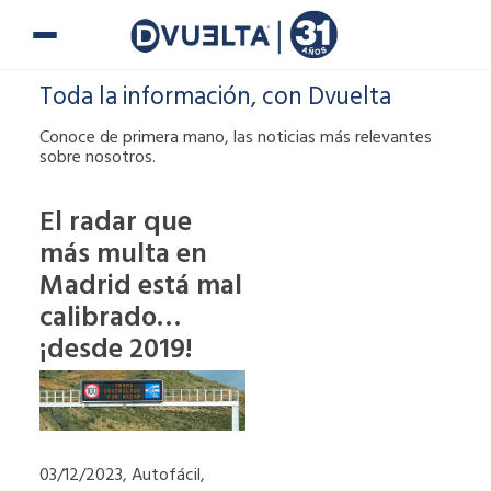
Ir
al
contenido
Toda la información, con Dvuelta
Conoce de primera mano, las noticias más relevantes
sobre nosotros.
El radar que
más multa en
Si te han puesto
Madrid está mal
una multa o tienes
alguna duda,
calibrado…
puedes ponerte en
¡desde 2019!
contacto con
nosotros.
900 900
03/12/2023, Autofácil,