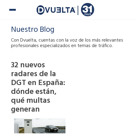
Ir
al
contenido
Nuestro Blog
Con Dvuelta, cuentas con la voz de los más relevantes
profesionales especializados en temas de tráfico.
32 nuevos
radares de la
Si te han puesto
una multa o tienes
DGT en España:
alguna duda,
dónde están,
puedes ponerte en
qué multas
contacto con
generan
nosotros.
900 900