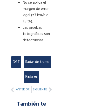
No se aplica el
margen de error
legal (±3 km/h o
±3 %).
Las pruebas
fotográficas son
defectuosas.
DGT
,
Radar de tramo
,
Radares
Prev
Next
ANTERIOR
SIGUIENTE
También te