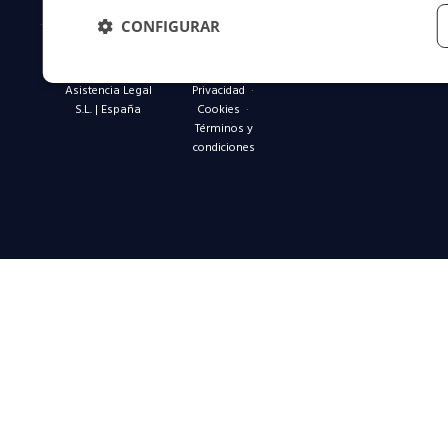
CONFIGURAR
© 2026 Dvuelta
Aviso legal
·
Asistencia Legal
Privacidad
·
S.L. | España
Cookies
·
Términos y
condiciones