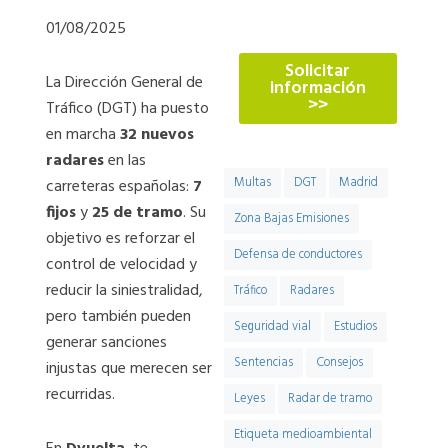
774
01/08/2025
Solicitar
La Dirección General de
información
>>
Tráfico (DGT) ha puesto
en marcha
32 nuevos
radares
en las
Multas
DGT
Madrid
carreteras españolas:
7
fijos
y
25 de tramo
. Su
Zona Bajas Emisiones
objetivo es reforzar el
Defensa de conductores
control de velocidad y
reducir la siniestralidad,
Tráfico
Radares
pero también pueden
Seguridad vial
Estudios
generar sanciones
Sentencias
Consejos
injustas que merecen ser
recurridas.
Leyes
Radar de tramo
Etiqueta medioambiental