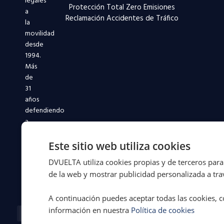
legales
Protección Total Zero Emisiones
a
Reclamación Accidentes de Tráfico
la
movilidad
desde
1994.
Más
de
31
años
defendiendo
a
conductores
y
Este sitio web utiliza cookies
flotas
DVUELTA utiliza cookies propias y de terceros para 
en
de la web y mostrar publicidad personalizada a trav
toda
España.
A continuación puedes aceptar todas las cookies, c
Facebook-
X-
Instagram
Linkedin-
Youtube
información en nuestra
Política de cookies
f
twitter
in