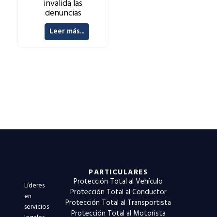
invalida las
denuncias
Leer más...
PARTICULARES
Protección Total al Vehículo
Líderes
Protección Total al Conductor
en
Protección Total al Transportista
servicios
Protección Total al Motorista