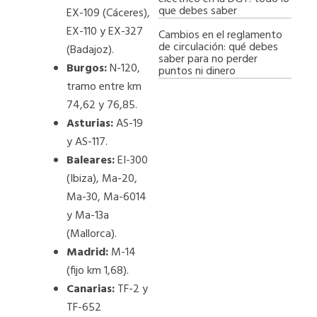
que debes saber
EX-109 (Cáceres),
EX-110 y EX-327
Cambios en el reglamento
de circulación: qué debes
(Badajoz).
saber para no perder
Burgos:
N-120,
puntos ni dinero
tramo entre km
74,62 y 76,85.
Asturias:
AS-19
y AS-117.
Baleares:
EI-300
(Ibiza), Ma-20,
Ma-30, Ma-6014
y Ma-13a
(Mallorca).
Madrid:
M-14
(fijo km 1,68).
Canarias:
TF-2 y
TF-652