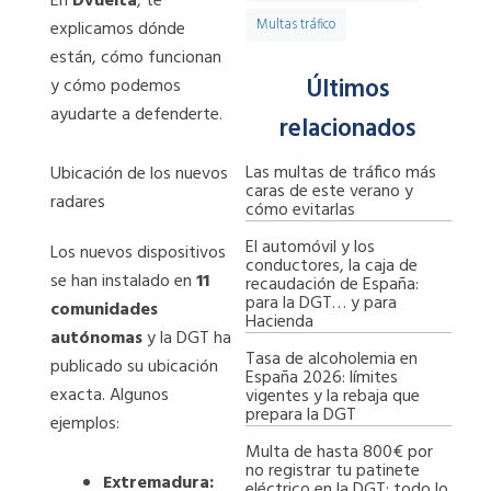
En
Dvuelta
, te
Multas tráfico
explicamos dónde
están, cómo funcionan
Últimos
y cómo podemos
ayudarte a defenderte.
relacionados
Las multas de tráfico más
Ubicación de los nuevos
caras de este verano y
radares
cómo evitarlas
El automóvil y los
Los nuevos dispositivos
conductores, la caja de
se han instalado en
11
recaudación de España:
para la DGT… y para
comunidades
Hacienda
autónomas
y la DGT ha
Tasa de alcoholemia en
publicado su ubicación
España 2026: límites
exacta. Algunos
vigentes y la rebaja que
prepara la DGT
ejemplos:
Multa de hasta 800€ por
no registrar tu patinete
Extremadura:
eléctrico en la DGT: todo lo