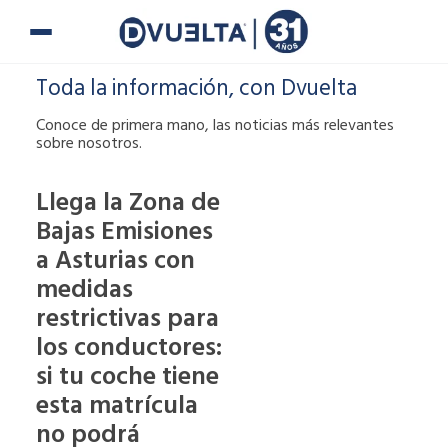
Ir
al
contenido
Toda la información, con Dvuelta
Conoce de primera mano, las noticias más relevantes
sobre nosotros.
Llega la Zona de
Bajas Emisiones
Si te han puesto
a Asturias con
una multa o tienes
alguna duda,
medidas
puedes ponerte en
restrictivas para
contacto con
los conductores:
nosotros.
si tu coche tiene
900 900
esta matrícula
no podrá