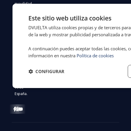
movilidad
desde
1994.
Este sitio web utiliza cookies
Más
DVUELTA utiliza cookies propias y de terceros para 
de
de la web y mostrar publicidad personalizada a trav
31
años
defendiendo
A continuación puedes aceptar todas las cookies, c
a
información en nuestra
Política de cookies
conductores
y
CONFIGURAR
flotas
en
toda
España.
Facebook-
X-
Instagram
Linkedin-
Youtube
f
twitter
in