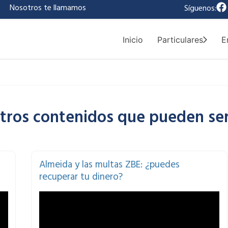
F
|
Nosotros te llamamos
Síguenos:
a
c
e
Inicio
Particulares
E
b
o
o
k
otros contenidos que pueden ser
age
Page
Page
Almeida y las multas ZBE: ¿puedes
recuperar tu dinero?