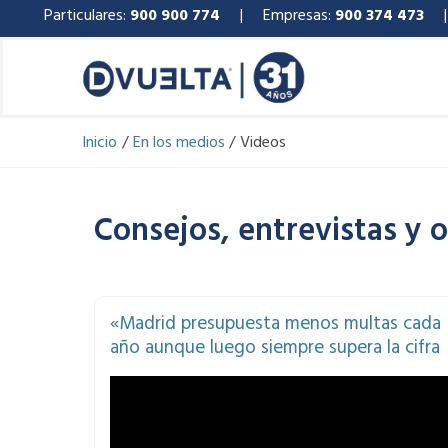
Ir
Particulares:
900 900 774
| Empresas:
900 374 473
al
contenido
Inicio
En los medios
Videos
Consejos, entrevistas y 
Page
P
«Madrid presupuesta menos multas cada
año aunque luego siempre supera la cifra