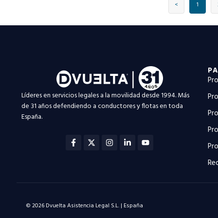
<
1
PA
Pro
Líderes en servicios legales a la movilidad desde 1994. Más
Pro
de 31 años defendiendo a conductores y flotas en toda
Pro
España.
Pro
Facebook-
X-
Instagram
Linkedin-
Youtube
f
twitter
in
Pro
Rec
© 2026 Dvuelta Asistencia Legal S.L. | España