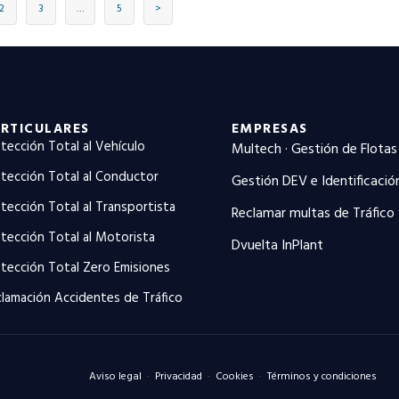
2
3
…
5
>
RTICULARES
EMPRESAS
tección Total al Vehículo
Multech · Gestión de Flotas
tección Total al Conductor
Gestión DEV e Identificació
tección Total al Transportista
Reclamar multas de Tráfico
tección Total al Motorista
Dvuelta InPlant
tección Total Zero Emisiones
lamación Accidentes de Tráfico
Aviso legal
·
Privacidad
·
Cookies
·
Términos y condiciones