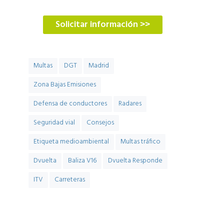
Solicitar información >>
Multas
DGT
Madrid
Zona Bajas Emisiones
Defensa de conductores
Radares
Seguridad vial
Consejos
Etiqueta medioambiental
Multas tráfico
Dvuelta
Baliza V16
Dvuelta Responde
ITV
Carreteras