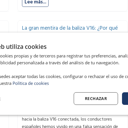
Lee más...
La gran mentira de la baliza V16: ¿Por qué
tu seguridad sigue dependiendo del 112?
eb utiliza cookies
okies propias y de terceros para registrar tus preferencias, anali
licidad personalizada a través del análisis de tu navegación.
edes aceptar todas las cookies, configurar o rechazar el uso de 
uestra
Política de cookies
16/02/2026, Telemadrid
R
RECHAZAR
ón
Desde que la DGT comenzó a imponer la transición
hacia la baliza V16 conectada, los conductores
españoles hemos vivido en una falsa sensación de