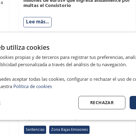
millones de euros» que ingresa anualmente por
 a
multas el Consistorio
Lee más...
eb utiliza cookies
okies propias y de terceros para registrar tus preferencias, anali
licidad personalizada a través del análisis de tu navegación.
edes aceptar todas las cookies, configurar o rechazar el uso de 
uestra
Política de cookies
R
RECHAZAR
e
Una sentencia judicial paraliza la Zona de
Bajas Emisiones de Gijón
Sentencias
,
Zona Bajas Emisiones