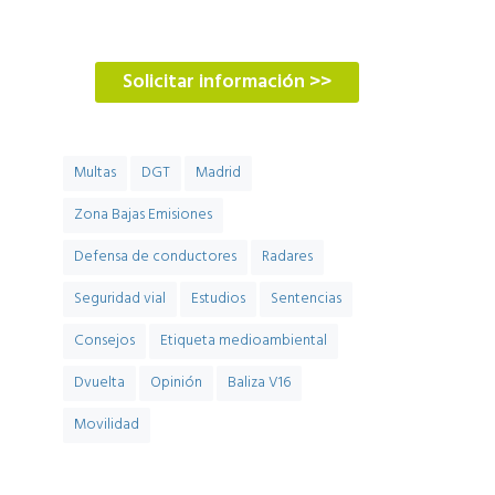
900 900 774
Solicitar información >>
Multas
DGT
Madrid
Zona Bajas Emisiones
Defensa de conductores
Radares
Seguridad vial
Estudios
Sentencias
Consejos
Etiqueta medioambiental
Dvuelta
Opinión
Baliza V16
Movilidad