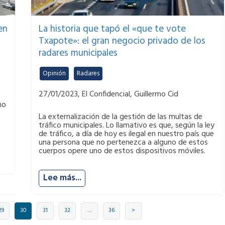
en
La historia que tapó el «que te vote
Txapote»: el gran negocio privado de los
radares municipales
Opinión
,
Radares
27/01/2023, El Confidencial, Guillermo Cid
ho
La externalización de la gestión de las multas de
tráfico municipales. Lo llamativo es que, según la ley
de tráfico, a día de hoy es ilegal en nuestro país que
una persona que no pertenezca a alguno de estos
cuerpos opere uno de estos dispositivos móviles.
Lee más...
29
30
31
32
…
36
>