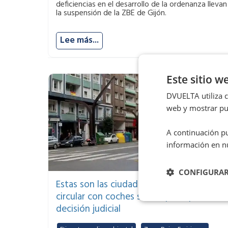
deficiencias en el desarrollo de la ordenanza llevan
la suspensión de la ZBE de Gijón.
Lee más...
Este sitio w
DVUELTA utiliza co
web y mostrar pub
A continuación pu
información en n
CONFIGURA
Estas son las ciudades en las que se pued
circular con coches sin etiqueta por
decisión judicial