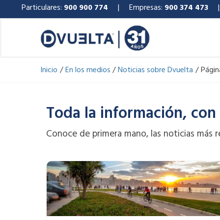
Ir
Particulares:
900 900 774
| Empresas:
900 374 473
al
contenido
Inicio
En los medios
Noticias sobre Dvuelta
Págin
Toda la información, con
Conoce de primera mano, las noticias más r
Page
Page
P