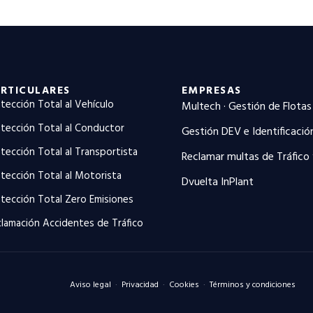
RTICULARES
EMPRESAS
tección Total al Vehículo
Multech · Gestión de Flotas
tección Total al Conductor
Gestión DEV e Identificació
tección Total al Transportista
Reclamar multas de Tráfico
tección Total al Motorista
Dvuelta InPlant
tección Total Zero Emisiones
lamación Accidentes de Tráfico
Aviso legal
·
Privacidad
·
Cookies
·
Términos y condiciones