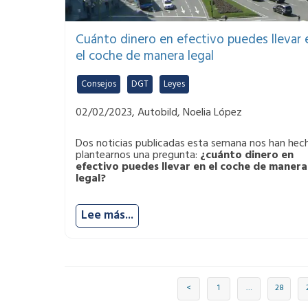
Cuánto dinero en efectivo puedes llevar 
el coche de manera legal
Consejos
,
DGT
,
Leyes
02/02/2023, Autobild, Noelia López
Dos noticias publicadas esta semana nos han hec
plantearnos una pregunta:
¿cuánto dinero en
efectivo puedes llevar en el coche de manera
legal?
Lee más...
<
1
…
28