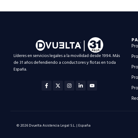
PA
Pro
Líderes en servicios legales a la movilidad desde 1994. Más
Pro
de 31 años defendiendo a conductores y flotas en toda
Pro
España.
Pro
Facebook-
X-
Instagram
Linkedin-
Youtube
f
twitter
in
Pro
Rec
© 2026 Dvuelta Asistencia Legal S.L. | España