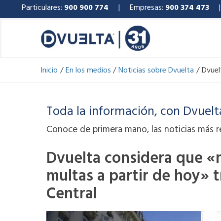
Ir
Particulares:
900 900 774
| Empresas:
900 374 473
al
contenido
Inicio
En los medios
Noticias sobre Dvuelta
Dvuel
Toda la información, con Dvuelt
Conoce de primera mano, las noticias más r
Dvuelta considera que «
multas a partir de hoy» t
Central