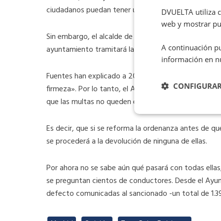
ciudadanos puedan tener una cobertura jurídica para 
DVUELTA utiliza co
web y mostrar pub
Sin embargo, el alcalde de la capital, José Luis Mart
A continuación pu
ayuntamiento tramitará la multa correspondiente s
información en n
Fuentes han explicado a 20minutos que existe un «p
CONFIGURA
firmeza». Por lo tanto, el Ayuntamiento tiene este
que las multas no queden en un limbo legal o decaig
Es decir, que si se reforma la ordenanza antes de qu
se procederá a la devolución de ninguna de ellas.
Por ahora no se sabe aún qué pasará con todas ellas,
se preguntan cientos de conductores. Desde el Ayu
defecto comunicadas al sancionado -un total de 1.3