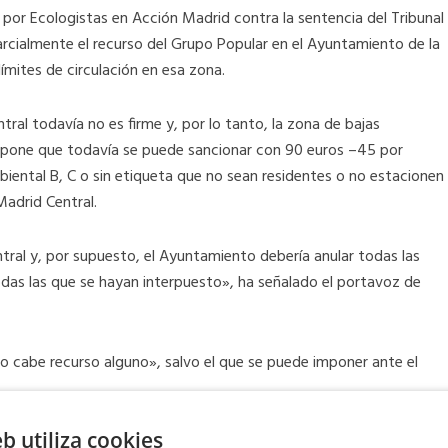
 por Ecologistas en Acción Madrid contra la sentencia del Tribunal
arcialmente el recurso del Grupo Popular en el Ayuntamiento de la
límites de circulación en esa zona.
ral todavía no es firme y, por lo tanto, la zona de bajas
supone que todavía se puede sancionar con 90 euros –45 por
ental B, C o sin etiqueta que no sean residentes o no estacionen
Madrid Central.
ral y, por supuesto, el Ayuntamiento debería anular todas las
odas las que se hayan interpuesto», ha señalado el portavoz de
 no cabe recurso alguno», salvo el que se puede imponer ante el
eb utiliza cookies
se está estudiando la publicación de dos trámites para que los