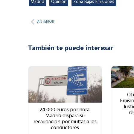
Madrid
,
Opinión
,
Zona Bajas Emisiones
Prev
ANTERIOR
También te puede interesar
Otr
Emisio
Justi
24.000 euros por hora:
re
Madrid dispara su
recaudación por multas a los
conductores