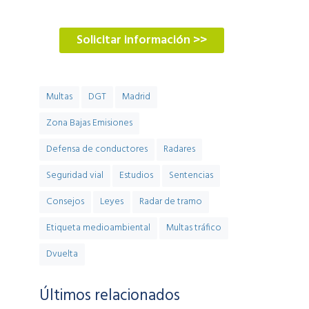
900 900 774
Solicitar información >>
Multas
DGT
Madrid
Zona Bajas Emisiones
Defensa de conductores
Radares
Seguridad vial
Estudios
Sentencias
Consejos
Leyes
Radar de tramo
Etiqueta medioambiental
Multas tráfico
Dvuelta
Últimos relacionados