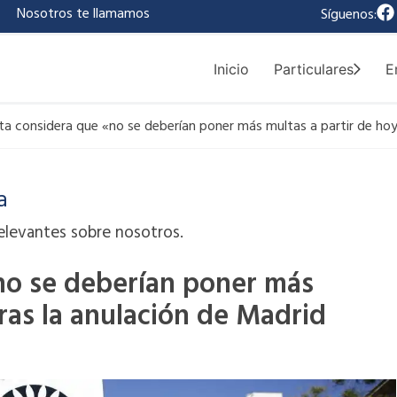
F
|
Nosotros te llamamos
Síguenos:
a
c
e
Inicio
Particulares
E
b
o
o
ta considera que «no se deberían poner más multas a partir de hoy»
k
a
elevantes sobre nosotros.
no se deberían poner más
ras la anulación de Madrid