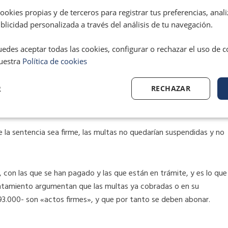
solicitar la devolución de las multas que ya han sido impuestas.
okies propias y de terceros para registrar tus preferencias, anali
licidad personalizada a través del análisis de tu navegación.
ínez-Almeida, ha explicado que «Madrid central sigue en vigor y el
edes aceptar todas las cookies, configurar o rechazar el uso de 
i accede indebidamente».
uestra
Política de cookies
lazo de dos meses desde la sentencia hasta que adquiere la
R
RECHAZAR
 mismo plazo para aprobar la ordenanza sin defectos de forma y
an.
e la sentencia sea firme, las multas no quedarían suspendidas y no
 con las que se han pagado y las que están en trámite, y es lo que
ntamiento argumentan que las multas ya cobradas o en su
93.000- son «actos firmes», y que por tanto se deben abonar.