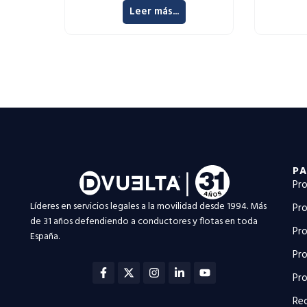
Leer más...
PA
Pro
Líderes en servicios legales a la movilidad desde 1994. Más
Pro
de 31 años defendiendo a conductores y flotas en toda
Pro
España.
Pro
Facebook-
X-
Instagram
Linkedin-
Youtube
f
twitter
in
Pro
Rec