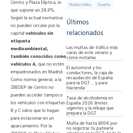
Centro y Plaza Elíptica, lo
Multas tráfico
Dvuelta
que supone un 28,9%.
Según la actual normativa
Últimos
no pueden circular por la
relacionados
capital
vehículos sin
etiqueta
Las multas de tráfico más
medioambiental,
caras de este verano y
también conocidos como
cómo evitarlas
vehículos A
, que no estén
El automóvil y los
empadronados en Madrid.
conductores, la caja de
recaudación de España:
Como norma general, a la
para la DGT… y para
ZBEDEP de Centro no
Hacienda
pueden acceder tampoco
Tasa de alcoholemia en
los vehículos con etiquetas
España 2026: límites
vigentes y la rebaja que
B y C salvo que lo hagan
prepara la DGT
para estacionar en un
Multa de hasta 800€ por
aparcamiento. Por la
no registrar tu patinete