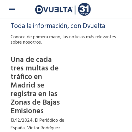
Ir
al
contenido
Toda la información, con Dvuelta
Conoce de primera mano, las noticias más relevantes
sobre nosotros.
Una de cada
tres multas de
Si te han puesto
tráfico en
una multa o tienes
alguna duda,
Madrid se
puedes ponerte en
registra en las
contacto con
Zonas de Bajas
nosotros.
Emisiones
900 900
13/12/2024, El Periódico de
España, Víctor Rodríguez