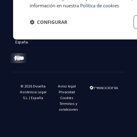
a
información en nuestra
Política de cookies
conductores
y
flotas
CONFIGURAR
en
toda
España.
Facebook-
X-
Instagram
Linkedin-
Youtube
f
twitter
in
© 2026 Dvuelta
Aviso legal
·
Asistencia Legal
Privacidad
·
S.L. | España
Cookies
·
Términos y
condiciones