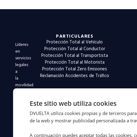
PARTICULARES
Protección Total al Vehículo
Líderes
Protección Total al Conductor
en
Protección Total al Transportista
servicios
Protección Total al Motorista
legales
Protección Total Zero Emisiones
a
Reclamación Accidentes de Tráfico
la
movilidad
desde
1994.
Este sitio web utiliza cookies
Más
de
DVUELTA utiliza cookies propias y de terceros para 
31
de la web y mostrar publicidad personalizada a trav
años
defendiendo
A continuación puedes aceptar todas las cookies, c