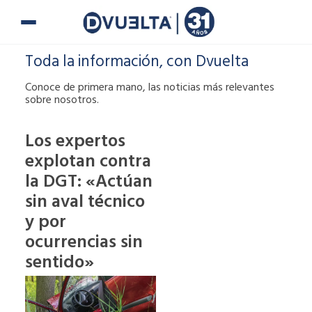
Ir
al
contenido
Toda la información, con Dvuelta
Conoce de primera mano, las noticias más relevantes
sobre nosotros.
Los expertos
explotan contra
Si te han puesto
la DGT: «Actúan
una multa o tienes
alguna duda,
sin aval técnico
puedes ponerte en
y por
contacto con
ocurrencias sin
nosotros.
sentido»
900 900