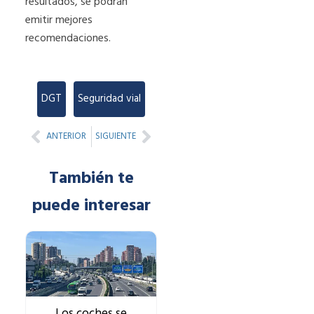
resultados, se podrán
emitir mejores
recomendaciones.
DGT
,
Seguridad vial
Prev
Next
ANTERIOR
SIGUIENTE
También te
puede interesar
Los coches se