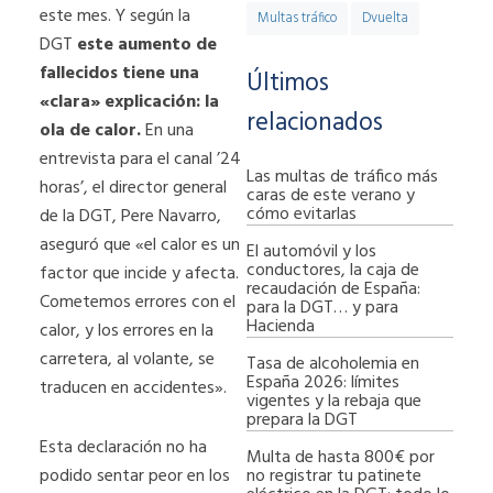
este mes. Y según la
Multas tráfico
Dvuelta
DGT
este aumento de
fallecidos tiene una
Últimos
«clara» explicación: la
relacionados
ola de calor.
En una
entrevista para el canal ’24
Las multas de tráfico más
horas’, el director general
caras de este verano y
cómo evitarlas
de la DGT, Pere Navarro,
aseguró que «el calor es un
El automóvil y los
conductores, la caja de
factor que incide y afecta.
recaudación de España:
Cometemos errores con el
para la DGT… y para
Hacienda
calor, y los errores en la
carretera, al volante, se
Tasa de alcoholemia en
España 2026: límites
traducen en accidentes».
vigentes y la rebaja que
prepara la DGT
Esta declaración no ha
Multa de hasta 800€ por
no registrar tu patinete
podido sentar peor en los