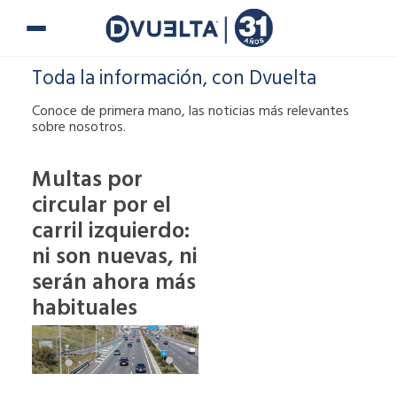
Ir
al
contenido
Toda la información, con Dvuelta
Conoce de primera mano, las noticias más relevantes
sobre nosotros.
Multas por
circular por el
Si te han puesto
carril izquierdo:
una multa o tienes
alguna duda,
ni son nuevas, ni
puedes ponerte en
serán ahora más
contacto con
habituales
nosotros.
900 900