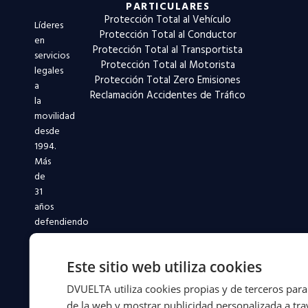
PARTICULARES
Protección Total al Vehículo
Líderes
Protección Total al Conductor
en
Protección Total al Transportista
servicios
Protección Total al Motorista
legales
Protección Total Zero Emisiones
a
Reclamación Accidentes de Tráfico
la
movilidad
desde
1994.
Más
de
31
años
defendiendo
a
conductores
Este sitio web utiliza cookies
y
flotas
DVUELTA utiliza cookies propias y de terceros para 
en
de la web y mostrar publicidad personalizada a trav