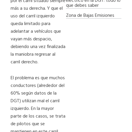
eléctrico en la DGT: todo lo
por el carril situado siempre
que debes saber
más a su derecha. Y que el
Zona de Bajas Emisiones
uso del carril izquierdo
queda limitado para
adelantar a vehículos que
vayan más despacio,
debiendo una vez finalizada
la maniobra regresar al
carril derecho.
El problema es que muchos
conductores (alrededor del
60% según datos de la
DGT) utilizan mal el carril
izquierdo. En la mayor
parte de los casos, se trata
de pilotos que se
mantienen en este carril