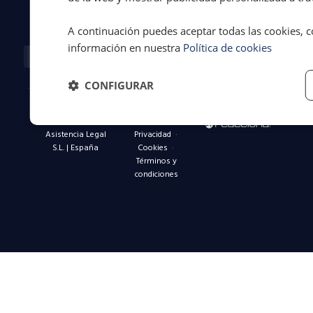
toda
España.
A continuación puedes aceptar todas las cookies, c
información en nuestra
Política de cookies
Facebook-
X-
Instagram
Linkedin-
Youtube
f
twitter
in
CONFIGURAR
© 2026 Dvuelta
Aviso legal
·
Asistencia Legal
Privacidad
·
S.L. | España
Cookies
·
Términos y
condiciones