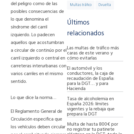
del peligro como de las
Multas tráfico
Dvuelta
posibles consecuencias de
lo que denomina el
Últimos
síndrome del carril
relacionados
izquierdo. Lo padecen
aquellos que acostumbran
Las multas de tráfico más
a circular de continúo por el
caras de este verano y
cómo evitarlas
carril izquierdo o central en
carreteras interurbanas con
El automóvil y los
conductores, la caja de
varios carriles en el mismo
recaudación de España:
sentido.
para la DGT… y para
Hacienda
Lo que dice la norma…
Tasa de alcoholemia en
España 2026: límites
vigentes y la rebaja que
El Reglamento General de
prepara la DGT
Circulación especifica que
Multa de hasta 800€ por
los vehículos deben circular
no registrar tu patinete