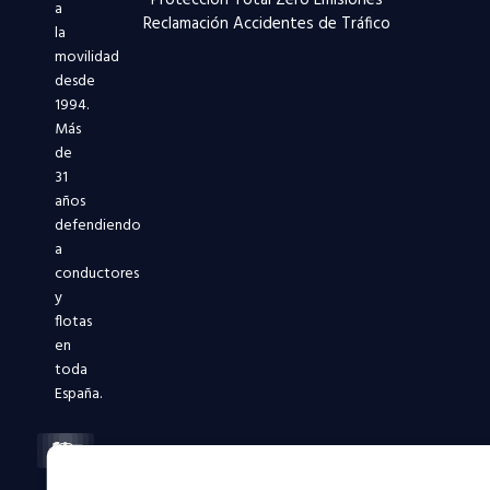
a
Reclamación Accidentes de Tráfico
la
movilidad
desde
1994.
Más
de
31
años
defendiendo
a
conductores
y
flotas
en
toda
España.
Facebook-
X-
Instagram
Linkedin-
Youtube
f
twitter
in