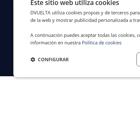
Este sitio web utiliza cookies
DVUELTA utiliza cookies propias y de terceros para 
© 2026 Dvuelta
Aviso legal
·
de la web y mostrar publicidad personalizada a trav
Asistencia Legal
Privacidad
·
S.L. | España
Cookies
·
A continuación puedes aceptar todas las cookies, c
Términos y
condiciones
información en nuestra
Política de cookies
CONFIGURAR