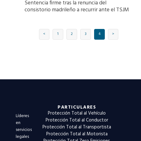
Sentencia firme tras la renuncia del
consistorio madrileño a recurrir ante el TSJM
<
1
2
3
4
>
PARTICULARES
Protección Total al Vehículo
Líderes
Protección Total al Conductor
en
Protección Total al Transportista
servicios
Protección Total al Motorista
legales
Protección Total Zero Emisiones