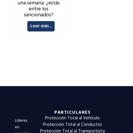
una semana: ¿estás
entre los
sancionados?
Leer más...
PARTICULARES
Protección Total al Vehículo
Líderes
Protección Total al Conductor
en
Protección Total al Transportista