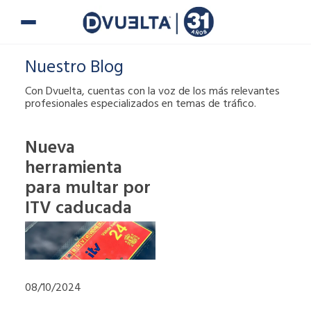
Ir
al
contenido
Nuestro Blog
Con Dvuelta, cuentas con la voz de los más relevantes
profesionales especializados en temas de tráfico.
Nueva
herramienta
Si te han puesto
una multa o tienes
para multar por
alguna duda,
ITV caducada
puedes ponerte en
contacto con
nosotros.
900 900
08/10/2024