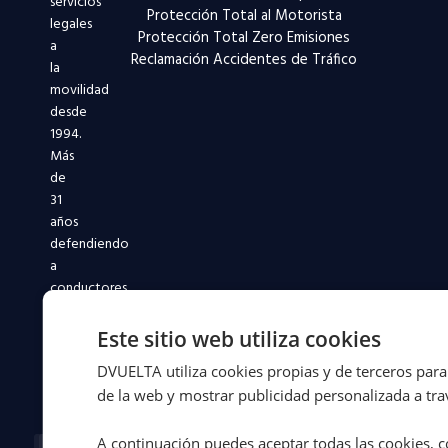
servicios
Protección Total al Motorista
legales
Protección Total Zero Emisiones
a
Reclamación Accidentes de Tráfico
la
movilidad
desde
1994.
Más
de
31
años
defendiendo
a
conductores
y
flotas
Este sitio web utiliza cookies
en
DVUELTA utiliza cookies propias y de terceros para 
toda
de la web y mostrar publicidad personalizada a trav
España.
Facebook-
X-
Instagram
Linkedin-
Youtube
A continuación puedes aceptar todas las cookies, c