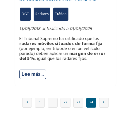
DGT
,
Radares
,
Tráfico
13/06/2018 actualizado a 01/06/2025
El Tribunal Supremo ha ratificado que los
radares móviles situados de forma fija
(por ejemplo, en trípode o en un vehículo
parado) deben aplicar un
margen de error
del 5
%
, igual que los radares fijos.
Lee más...
<
1
…
22
23
24
>
Si te han puesto una multa o tienes alguna