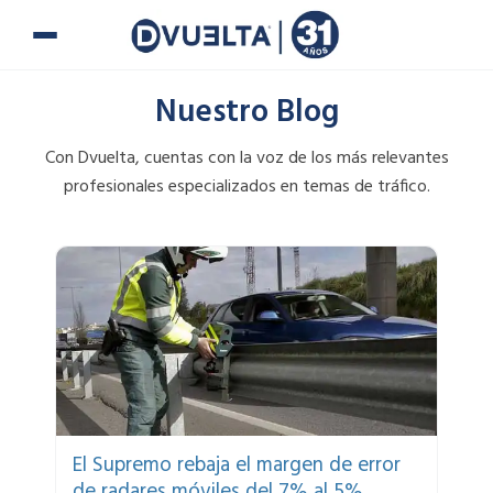
Ir
al
contenido
Nuestro Blog
Con Dvuelta, cuentas con la voz de los más relevantes
profesionales especializados en temas de tráfico.
Page
Page
Page
Page
El Supremo rebaja el margen de error
de radares móviles del 7% al 5%