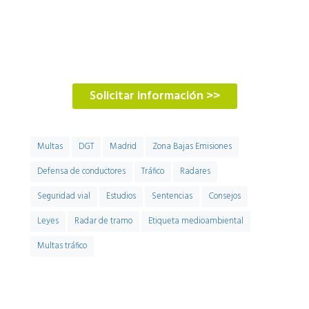
duda, puedes ponerte en contacto con
nosotros.
900 900 774
Solicitar información >>
Multas
DGT
Madrid
Zona Bajas Emisiones
Defensa de conductores
Tráfico
Radares
Seguridad vial
Estudios
Sentencias
Consejos
Leyes
Radar de tramo
Etiqueta medioambiental
Multas tráfico