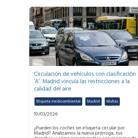
Circulación de vehículos con clasificación
‘A’: Madrid vincula las restricciones a la
calidad del aire
Etiqueta medioambiental
,
Madrid
,
Multas
10/03/2026
¿Pueden los coches sin etiqueta circular por
Madrid? Analizamos la nueva prórroga, tus