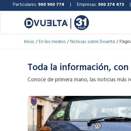
Ir
Particulares:
900 900 774
| Empresas:
900 374 473
al
contenido
Inicio
En los medios
Noticias sobre Dvuelta
Págin
Toda la información, con
Conoce de primera mano, las noticias más r
Page
Page
P