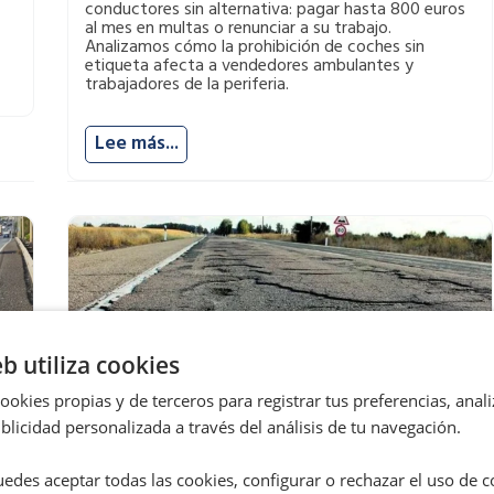
conductores sin alternativa: pagar hasta 800 euros
al mes en multas o renunciar a su trabajo.
Analizamos cómo la prohibición de coches sin
etiqueta afecta a vendedores ambulantes y
trabajadores de la periferia.
Lee más...
eb utiliza cookies
okies propias y de terceros para registrar tus preferencias, anali
licidad personalizada a través del análisis de tu navegación.
la
Dvuelta ofrece a los conductores un
modelo de reclamación patrimonial por los
edes aceptar todas las cookies, configurar o rechazar el uso de 