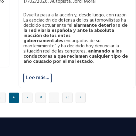
ro
17/02/2026, Autopista, Jordi Moral
Dvuelta pasa a la acción y, desde luego, con razón.
La asociación de defensa de los automovilistas ha
decidido actuar ante “el
alarmante deterioro de
la red viaria española
y ante la absoluta
inacción de los entes
gubernamentales
encargados de su
mantenimiento” y ha decidido hoy denunciar la
situación real de las carreteras,
animando a los
conductores a que reclamen cualquier tipo de
año causado por el mal estado
.
Lee más...
5
6
7
8
…
36
>