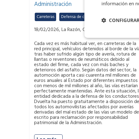
Administración
información en n
Carreteras
,
Defensa de conductores
,
Dvuelta
CONFIGURA
18/02/2026, La Razón, Carlos de Miguel
Cada vez es más habitual ver, en carreteras de la
red principal, vehículos detenidos al borde de la ví
tras haber sufrido algún tipo de avería, rotura de
llantas o reventones de neumáticos debido al
estado del firme, cada vez con más baches y
deterioros del asfalto. Según datos del sector, la
automoción aporta casi cuarenta mil millones de
euros anuales al Estado por diferentes impuestos 
con menos de mil millones al año, las vías estarían
perfectamente mantenidas. Ante esta situación, l
entidad dedicada a la defensa de los conductores
Dvuelta ha puesto gratuitamente a disposición d
todos los automovilistas afectados por averías
derivadas del mal estado de las vías un modelo de
escrito para reclamación por responsabilidad
patrimonial de la Administración.