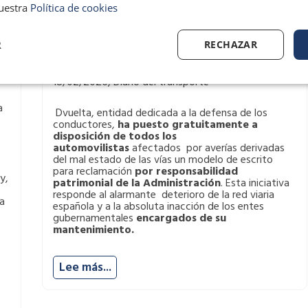
daños causados por el lamentable estado
uestra
Política de cookies
de las carreteras
R
RECHAZAR
Defensa de conductores
,
Dvuelta
18/02/2026, Diario del transporte
a
Dvuelta, entidad dedicada a la defensa de los
conductores,
ha puesto gratuitamente a
disposición de todos los
automovilistas
afectados por averías derivadas
del mal estado de las vías un modelo de escrito
para reclamación
por responsabilidad
y,
patrimonial de la Administración
. Esta iniciativa
responde al alarmante deterioro de la red viaria
a
española y a la absoluta inacción de los entes
gubernamentales
encargados de su
e
mantenimiento.
Lee más...