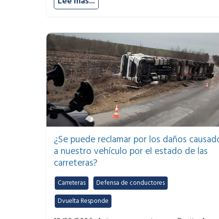
Lee más...
¿Se puede reclamar por los daños causad
a nuestro vehículo por el estado de las
carreteras?
Carreteras
,
Defensa de conductores
,
Dvuelta Responde