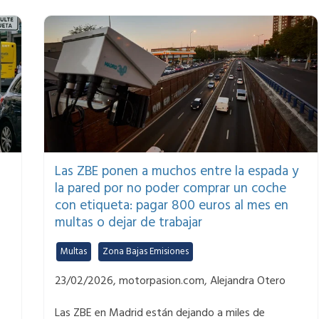
Las ZBE ponen a muchos entre la espada y
la pared por no poder comprar un coche
con etiqueta: pagar 800 euros al mes en
multas o dejar de trabajar
Multas
,
Zona Bajas Emisiones
23/02/2026, motorpasion.com, Alejandra Otero
Las ZBE en Madrid están dejando a miles de