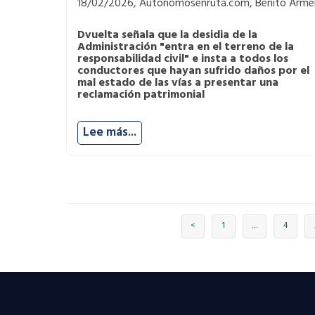
18/02/2026, Autonomosenruta.com, Benito Arme
Dvuelta señala que la desidia de la
Administración "entra en el terreno de la
responsabilidad civil" e insta a todos los
conductores que hayan sufrido daños por el
mal estado de las vías a presentar una
reclamación patrimonial
Lee más...
<
1
…
4