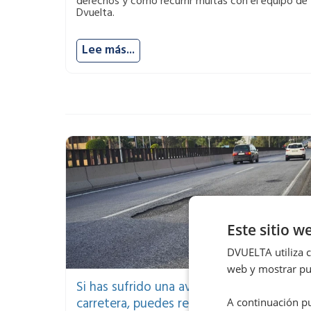
derechos y cómo recurrir multas con el equipo de
Dvuelta.
Lee más...
Este sitio w
DVUELTA utiliza co
web y mostrar pub
Si has sufrido una avería por el estado de 
carretera, puedes reclamar daños a la
A continuación pu