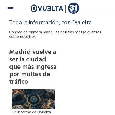
Ir
al
contenido
Toda la información, con Dvuelta
Conoce de primera mano, las noticias más relevantes
sobre nosotros.
Madrid vuelve a
ser la ciudad
Si te han puesto
que más ingresa
una multa o tienes
alguna duda,
por multas de
puedes ponerte en
tráfico
contacto con
nosotros.
900 900
Un informe de Dvuelta