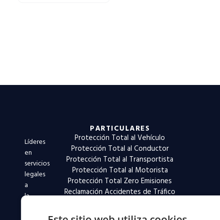
PARTICULARES
Protección Total al Vehículo
Líderes
Protección Total al Conductor
en
Protección Total al Transportista
servicios
Protección Total al Motorista
legales
Protección Total Zero Emisiones
a
Reclamación Accidentes de Tráfico
la
movilidad
desde
Este sitio web utiliza cookies