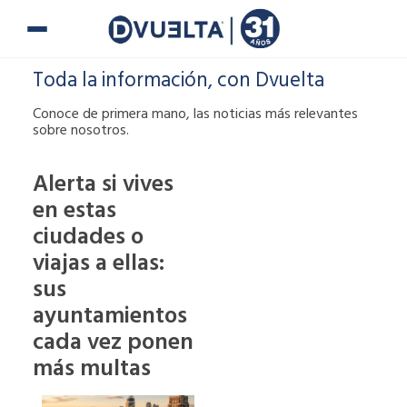
Ir
al
contenido
Toda la información, con Dvuelta
Conoce de primera mano, las noticias más relevantes
sobre nosotros.
Alerta si vives
en estas
Si te han puesto
ciudades o
una multa o tienes
alguna duda,
viajas a ellas:
puedes ponerte en
sus
contacto con
ayuntamientos
nosotros.
cada vez ponen
900 900
más multas