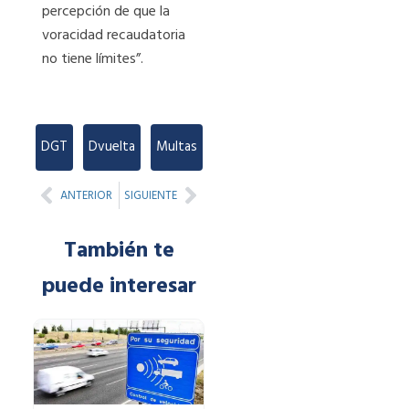
percepción de que la
voracidad recaudatoria
no tiene límites”.
DGT
,
Dvuelta
,
Multas
Prev
Next
ANTERIOR
SIGUIENTE
También te
puede interesar