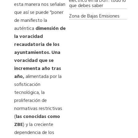
eléctrico en la DGT: todo lo
esta manera nos señalan
que debes saber
que así se puede “poner
Zona de Bajas Emisiones
de manifiesto la
auténtica
dimensión de
la voracidad
recaudatoria de los
ayuntamientos. Una
voracidad que se
incrementa año tras
año,
alimentada por la
sofisticación
tecnológica, la
proliferación de
normativas restrictivas
(
las conocidas como
ZBE
) y la creciente
dependencia de los