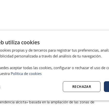
n 95,7 euros por persona, mientras que Sevilla se sitúa en cuarta
eb utiliza cookies
ipales capitales españolas es de 80,8 euros por habitante, una
okies propias y de terceros para registrar tus preferencias, anali
ue se confirma como la ciudad más benévola con los conductores
licidad personalizada a través del análisis de tu navegación.
r habitante.
edes aceptar todas las cookies, configurar o rechazar el uso de 
uestra
Política de cookies
ncia en las directrices locales. La cara más severa de las
R
RECHAZAR
ria, que registra el mayor incremento porcentual de
a aumentado un 9,4% sus ingresos por multas respecto a 2025,
tendencia alcista» basada en la ampliación de las zonas de