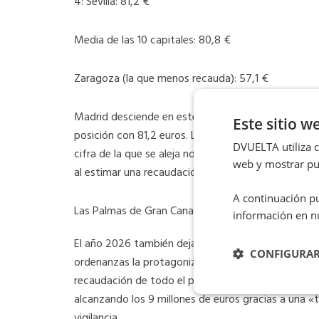
4: Sevilla: 81,2 €
Media de las 10 capitales: 80,8 €
Zaragoza (la que menos recauda): 57,1 €
Madrid desciende en este caso al tercer escalón co
Este sitio w
posición con 81,2 euros. La media de las diez princ
DVUELTA utiliza co
cifra de la que se aleja notablemente Zaragoza, q
web y mostrar pub
al estimar una recaudación de apenas 57,1 euros po
A continuación pu
Las Palmas de Gran Canaria endurece sus controles
información en n
El año 2026 también deja marcados cambios de tende
CONFIGURA
ordenanzas la protagoniza Las Palmas de Gran Cana
recaudación de todo el país. La capital canaria h
alcanzando los 9 millones de euros gracias a una «
vigilancia.