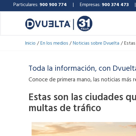
Ir
Particulares:
900 900 774
| Empresas:
900 374 473
al
contenido
Inicio
En los medios
Noticias sobre Dvuelta
Estas
Toda la información, con Dvuelt
Conoce de primera mano, las noticias más r
Estas son las ciudades q
multas de tráfico