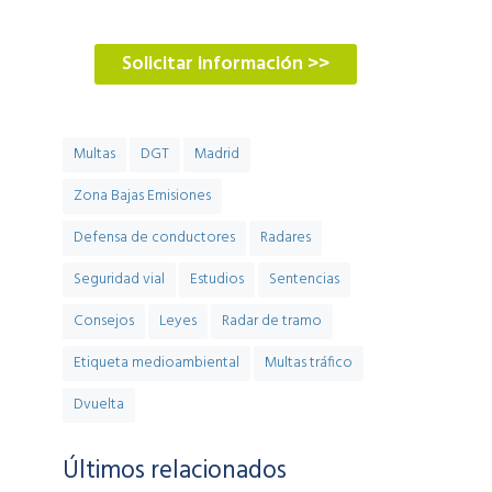
900 900 774
Solicitar información >>
Multas
DGT
Madrid
Zona Bajas Emisiones
Defensa de conductores
Radares
Seguridad vial
Estudios
Sentencias
Consejos
Leyes
Radar de tramo
Etiqueta medioambiental
Multas tráfico
Dvuelta
Últimos relacionados