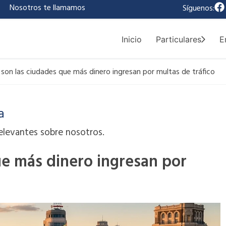
F
|
Nosotros te llamamos
Síguenos:
a
c
e
Inicio
Particulares
E
b
o
o
 son las ciudades que más dinero ingresan por multas de tráfico
k
a
elevantes sobre nosotros.
ue más dinero ingresan por