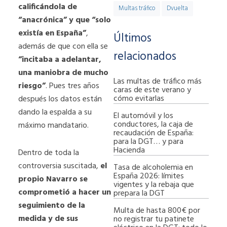
calificándola de
Multas tráfico
Dvuelta
“anacrónica” y que “solo
existía en España”
,
Últimos
además de que con ella se
relacionados
“incitaba a adelantar,
una maniobra de mucho
Las multas de tráfico más
riesgo”
. Pues tres años
caras de este verano y
cómo evitarlas
después los datos están
dando la espalda a su
El automóvil y los
conductores, la caja de
máximo mandatario.
recaudación de España:
para la DGT… y para
Hacienda
Dentro de toda la
controversia suscitada,
el
Tasa de alcoholemia en
España 2026: límites
propio Navarro se
vigentes y la rebaja que
comprometió a hacer un
prepara la DGT
seguimiento de la
Multa de hasta 800€ por
medida y de sus
no registrar tu patinete