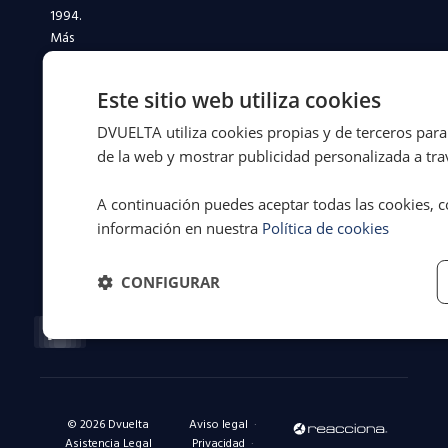
1994.
Más
de
31
Este sitio web utiliza cookies
años
defendiendo
DVUELTA utiliza cookies propias y de terceros para 
a
de la web y mostrar publicidad personalizada a trav
conductores
y
A continuación puedes aceptar todas las cookies, c
flotas
información en nuestra
Política de cookies
en
toda
España.
CONFIGURAR
Facebook-
X-
Instagram
Linkedin-
Youtube
f
twitter
in
© 2026 Dvuelta
Aviso legal
·
Asistencia Legal
Privacidad
·