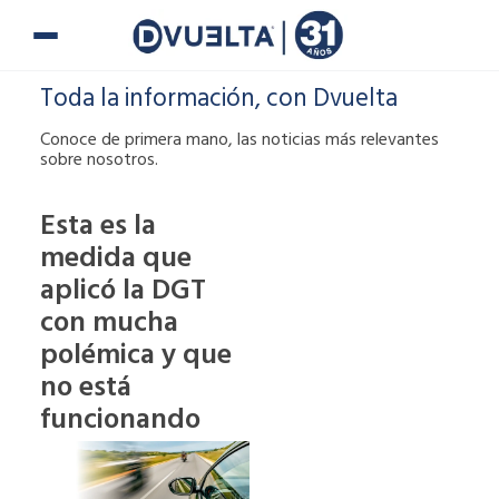
Ir
al
contenido
Toda la información, con Dvuelta
Conoce de primera mano, las noticias más relevantes
sobre nosotros.
Esta es la
medida que
Si te han puesto
aplicó la DGT
una multa o tienes
alguna duda,
con mucha
puedes ponerte en
polémica y que
contacto con
no está
nosotros.
funcionando
900 900