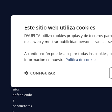
PARTICULARES
Protección Total al Vehículo
Líderes
Protección Total al Conductor
Este sitio web utiliza cookies
en
Protección Total al Transportista
servicios
DVUELTA utiliza cookies propias y de terceros para 
Protección Total al Motorista
legales
de la web y mostrar publicidad personalizada a trav
Protección Total Zero Emisiones
a
Reclamación Accidentes de Tráfico
la
A continuación puedes aceptar todas las cookies, c
movilidad
información en nuestra
Política de cookies
desde
1994.
Más
CONFIGURAR
de
31
años
defendiendo
a
conductores
y