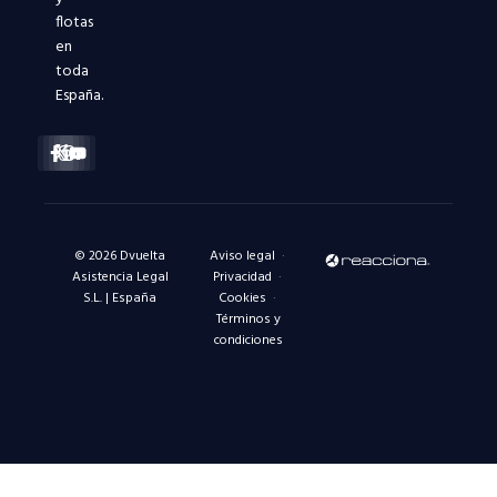
flotas
en
toda
España.
Facebook-
X-
Instagram
Linkedin-
Youtube
f
twitter
in
© 2026 Dvuelta
Aviso legal
·
Asistencia Legal
Privacidad
·
S.L. | España
Cookies
·
Términos y
condiciones