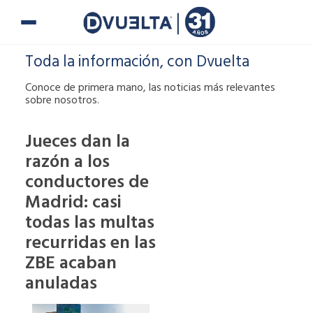
Ir
al
contenido
Toda la información, con Dvuelta
Conoce de primera mano, las noticias más relevantes
sobre nosotros.
Jueces dan la
razón a los
Si te han puesto
conductores de
una multa o tienes
alguna duda,
Madrid: casi
puedes ponerte en
todas las multas
contacto con
recurridas en las
nosotros.
ZBE acaban
900 900
anuladas