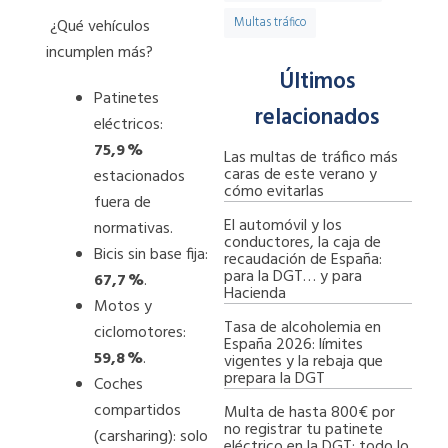
Multas tráfico
¿Qué vehículos
incumplen más?
Últimos
Patinetes
relacionados
eléctricos:
75,9
%
Las multas de tráfico más
caras de este verano y
estacionados
cómo evitarlas
fuera de
El automóvil y los
normativas.
conductores, la caja de
Bicis sin base fija:
recaudación de España:
para la DGT… y para
67,7
%
.
Hacienda
Motos y
Tasa de alcoholemia en
ciclomotores:
España 2026: límites
59,8
%
.
vigentes y la rebaja que
prepara la DGT
Coches
compartidos
Multa de hasta 800€ por
no registrar tu patinete
(carsharing): solo
eléctrico en la DGT: todo lo