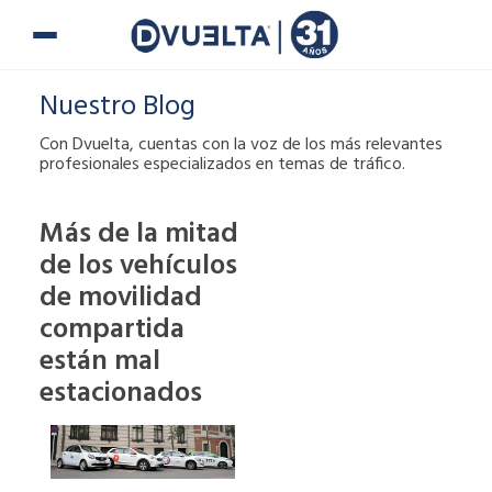
Ir
al
contenido
Nuestro Blog
Con Dvuelta, cuentas con la voz de los más relevantes
profesionales especializados en temas de tráfico.
Más de la mitad
de los vehículos
Si te han puesto
una multa o tienes
de movilidad
alguna duda,
compartida
puedes ponerte en
están mal
contacto con
estacionados
nosotros.
900 900