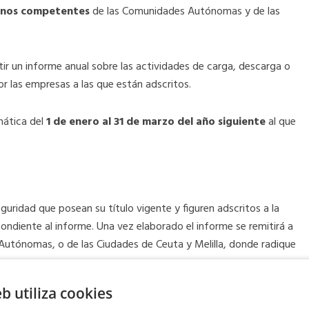
ganos competentes
de las Comunidades Autónomas y de las
ir un informe anual sobre las actividades de carga, descarga o
r las empresas a las que están adscritos.
mática del
1 de enero al 31 de marzo del año siguiente
al que
uridad que posean su título vigente y figuren adscritos a la
ondiente al informe. Una vez elaborado el informe se remitirá a
utónomas, o de las Ciudades de Ceuta y Melilla, donde radique
eb utiliza cookies
odelo modificado para realizar la comunicación relativa a la