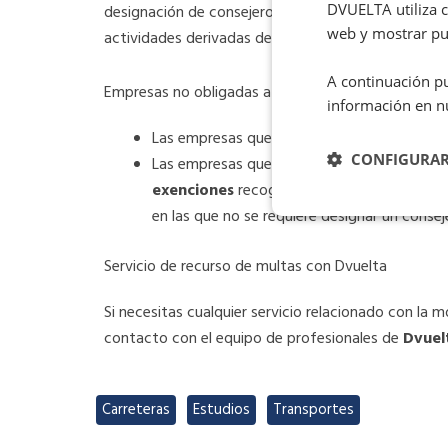
DVUELTA utiliza co
designación de consejeros de seguridad para el tra
web y mostrar pub
actividades derivadas de éstos.
A continuación pu
Empresas no obligadas a realizar el informe anual
información en n
Las empresas que
no hayan tenido activ
CONFIGURA
Las empresas que hayan realizado activida
exenciones
recogidas en el Acuerdo sobre 
en las que no se requiere designar un consej
Servicio de recurso de multas con Dvuelta
Si necesitas cualquier servicio relacionado con la 
contacto con el equipo de profesionales de
Dvuel
Carreteras
,
Estudios
,
Transportes