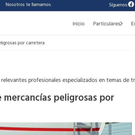
F
|
Nosotros te llamamos
Síguenos:
a
c
e
Inicio
Particulares
E
b
o
o
ligrosas por carretera
k
relevantes profesionales especializados en temas de tr
 mercancías peligrosas por