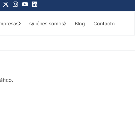
X
I
Y
L
-
n
o
i
t
s
u
n
w
t
t
k
mpresas
Quiénes somos
Blog
Contacto
i
a
u
e
t
g
b
d
t
r
e
i
e
a
n
r
m
áfico.
Si te han puesto una multa o
tienes alguna duda, puedes
ponerte en contacto con
nosotros.