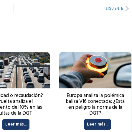
Ne
SIGUIENTE
idad o recaudación?
Europa analiza la polémica
uelta analiza el
baliza V16 conectada: ¿Está
ento del 10% en las
en peligro la norma de la
ltas de la DGT
DGT?
Leer más...
Leer más...