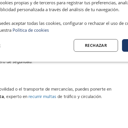
okies propias y de terceros para registrar tus preferencias, anali
nsporte de mercancías peligrosas por carretera y de las
licidad personalizada a través del análisis de tu navegación.
edes aceptar todas las cookies, configurar o rechazar el uso de 
uestra
Política de cookies
idades
con mercancías peligrosas.
R
RECHAZAR
des con mercancías peligrosas
al amparo de alguna de las
transporte internacional de mercancías peligrosas por carretera
ero de seguridad.
movilidad o el transporte de mercancías, puedes ponerte en
ta
, experto en
recurrir multas
de tráfico y circulación.