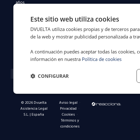
años
defendiendo
a
Este sitio web utiliza cookies
conductores
DVUELTA utiliza cookies propias y de terceros para 
y
flotas
de la web y mostrar publicidad personalizada a trav
en
toda
A continuación puedes aceptar todas las cookies, c
España.
información en nuestra
Política de cookies
Facebook-
X-
Instagram
Linkedin-
Youtube
f
twitter
in
CONFIGURAR
© 2026 Dvuelta
Aviso legal
·
Asistencia Legal
Privacidad
·
S.L. | España
Cookies
·
Términos y
condiciones