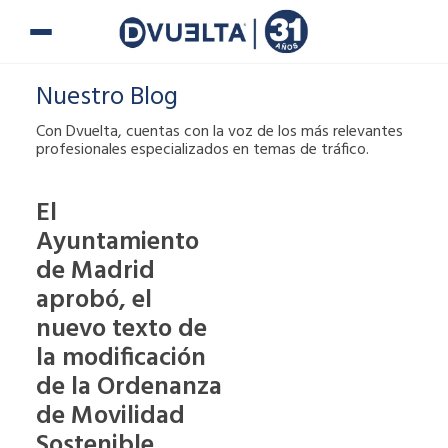
Ir
al
contenido
Nuestro Blog
Con Dvuelta, cuentas con la voz de los más relevantes
profesionales especializados en temas de tráfico.
El
Ayuntamiento
Si te han puesto
una multa o tienes
de Madrid
alguna duda,
aprobó, el
puedes ponerte en
nuevo texto de
contacto con
la modificación
nosotros.
de la Ordenanza
900 900
de Movilidad
Sostenible.