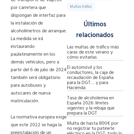
por carretera que
Multas tráfico
dispongan de interfaz para
Últimos
la instalación de
alcoholímetros de arranque.
relacionados
La medida se irá
instaurando
Las multas de tráfico más
caras de este verano y
paulatinamente en los
cómo evitarlas
demás vehículos, pero a
El automóvil y los
partir del 6 de julio de 2024
conductores, la caja de
recaudación de España:
también será obligatorio
para la DGT… y para
para autobuses y
Hacienda
autocares de nueva
Tasa de alcoholemia en
matriculación.
España 2026: límites
vigentes y la rebaja que
prepara la DGT
La normativa europea exige
Multa de hasta 800€ por
que este 2022 se haga la
no registrar tu patinete
preinstalación de un
eléctrico en la DGT: todo lo