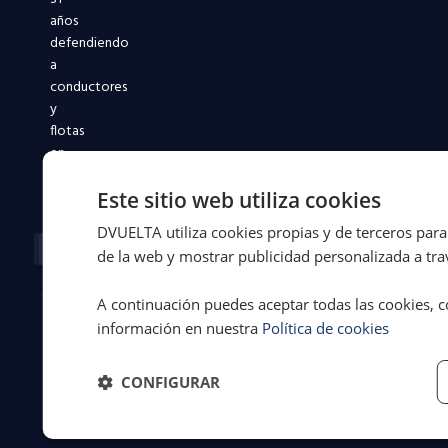
años
defendiendo
a
conductores
y
flotas
en
toda
España.
Este sitio web utiliza cookies
DVUELTA utiliza cookies propias y de terceros para 
Facebook-
X-
Instagram
Linkedin-
Youtube
f
twitter
in
de la web y mostrar publicidad personalizada a trav
A continuación puedes aceptar todas las cookies, c
información en nuestra
Política de cookies
© 2026 Dvuelta
Aviso legal
·
Asistencia Legal
Privacidad
·
S.L. | España
Cookies
·
CONFIGURAR
Términos y
condiciones