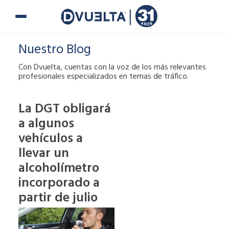
Ir
al
contenido
Nuestro Blog
Con Dvuelta, cuentas con la voz de los más relevantes
profesionales especializados en temas de tráfico.
La DGT obligará
a algunos
Si te han puesto
una multa o tienes
vehículos a
alguna duda,
llevar un
puedes ponerte en
alcoholímetro
contacto con
incorporado a
nosotros.
partir de julio
900 900