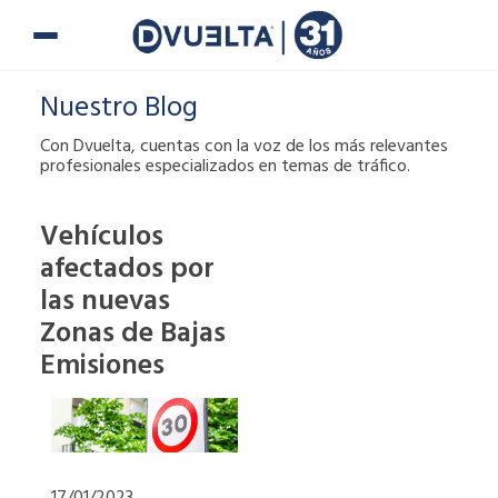
Ir
al
contenido
Nuestro Blog
Con Dvuelta, cuentas con la voz de los más relevantes
profesionales especializados en temas de tráfico.
Vehículos
afectados por
Si te han puesto
una multa o tienes
las nuevas
alguna duda,
Zonas de Bajas
puedes ponerte en
Emisiones
contacto con
nosotros.
900 900