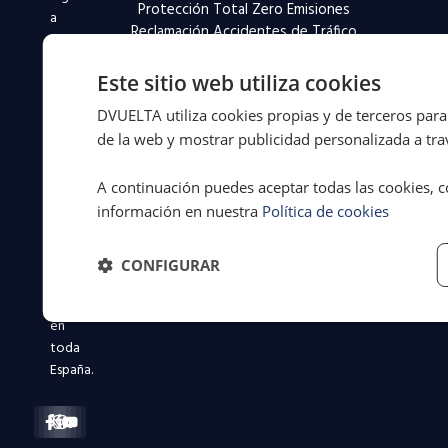
Protección Total Zero Emisiones
a
Reclamación Accidentes de Tráfico
la
movilidad
Este sitio web utiliza cookies
desde
1994.
DVUELTA utiliza cookies propias y de terceros para 
Más
de la web y mostrar publicidad personalizada a trav
de
31
A continuación puedes aceptar todas las cookies, c
años
información en nuestra
Política de cookies
defendiendo
a
conductores
CONFIGURAR
y
flotas
en
toda
España.
Facebook-
X-
Instagram
Linkedin-
Youtube
f
twitter
in