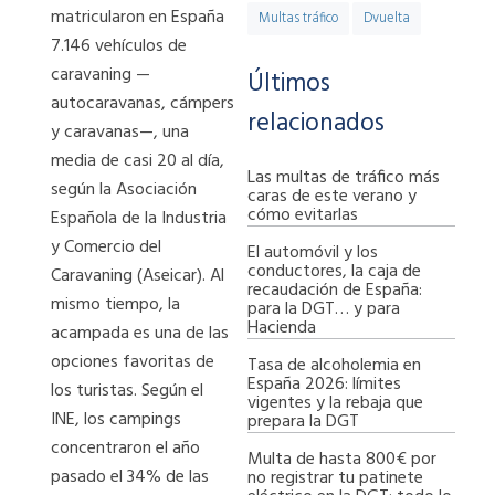
matricularon en España
Multas tráfico
Dvuelta
7.146 vehículos de
caravaning —
Últimos
autocaravanas, cámpers
relacionados
y caravanas—, una
media de casi 20 al día,
Las multas de tráfico más
según la Asociación
caras de este verano y
cómo evitarlas
Española de la Industria
y Comercio del
El automóvil y los
conductores, la caja de
Caravaning (Aseicar). Al
recaudación de España:
mismo tiempo, la
para la DGT… y para
Hacienda
acampada es una de las
opciones favoritas de
Tasa de alcoholemia en
España 2026: límites
los turistas. Según el
vigentes y la rebaja que
INE, los campings
prepara la DGT
concentraron el año
Multa de hasta 800€ por
pasado el 34% de las
no registrar tu patinete