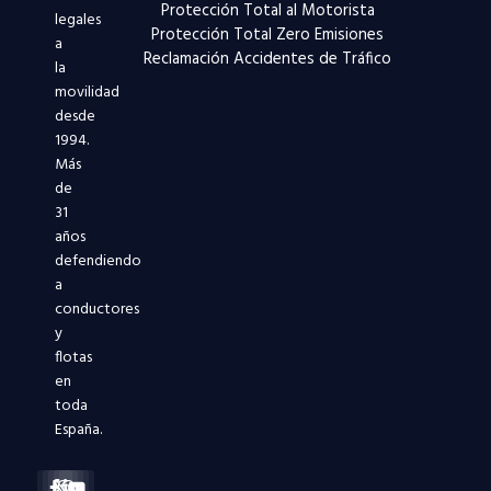
Protección Total al Motorista
legales
Protección Total Zero Emisiones
a
Reclamación Accidentes de Tráfico
la
movilidad
desde
1994.
Más
de
31
años
defendiendo
a
conductores
y
flotas
en
toda
España.
Facebook-
X-
Instagram
Linkedin-
Youtube