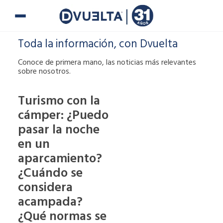
Ir
al
contenido
Toda la información, con Dvuelta
Conoce de primera mano, las noticias más relevantes
sobre nosotros.
Turismo con la
cámper: ¿Puedo
Si te han puesto
pasar la noche
una multa o tienes
alguna duda,
en un
puedes ponerte en
aparcamiento?
contacto con
¿Cuándo se
nosotros.
considera
900 900
acampada?
¿Qué normas se