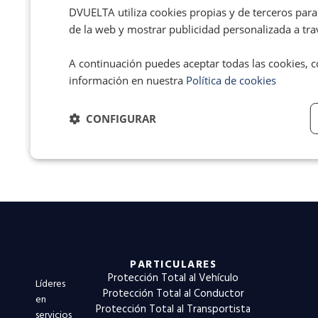
La solución casera
DVUELTA utiliza cookies propias y de terceros para 
para cargar el coche
de la web y mostrar publicidad personalizada a trav
eléctrico por la que
te puede caer una
multa de las gordas
A continuación puedes aceptar todas las cookies, c
información en nuestra
Política de cookies
Leer más...
CONFIGURAR
PARTICULARES
Protección Total al Vehículo
Líderes
Protección Total al Conductor
en
Protección Total al Transportista
servicios