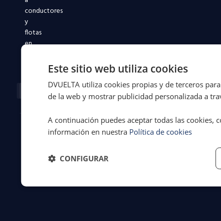
a
conductores
y
flotas
en
toda
España.
Este sitio web utiliza cookies
DVUELTA utiliza cookies propias y de terceros para 
Facebook-
X-
Instagram
Linkedin-
Youtube
f
twitter
in
de la web y mostrar publicidad personalizada a trav
A continuación puedes aceptar todas las cookies, c
información en nuestra
Política de cookies
© 2026 Dvuelta
Aviso legal
·
Asistencia Legal
Privacidad
·
S.L. | España
Cookies
·
CONFIGURAR
Términos y
condiciones