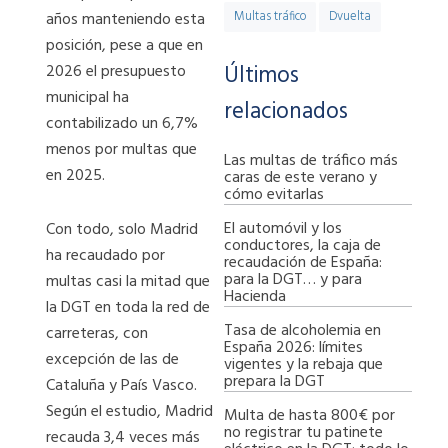
años manteniendo esta
Multas tráfico
Dvuelta
posición, pese a que en
Últimos
2026 el presupuesto
municipal ha
relacionados
contabilizado un 6,7%
menos por multas que
Las multas de tráfico más
en 2025.
caras de este verano y
cómo evitarlas
El automóvil y los
Con todo, solo Madrid
conductores, la caja de
ha recaudado por
recaudación de España:
para la DGT… y para
multas casi la mitad que
Hacienda
la DGT en toda la red de
Tasa de alcoholemia en
carreteras, con
España 2026: límites
excepción de las de
vigentes y la rebaja que
prepara la DGT
Cataluña y País Vasco.
Según el estudio, Madrid
Multa de hasta 800€ por
no registrar tu patinete
recauda 3,4 veces más