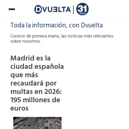
Ir
al
contenido
Toda la información, con Dvuelta
Conoce de primera mano, las noticias más relevantes
sobre nosotros.
Madrid es la
ciudad española
Si te han puesto
que más
una multa o tienes
alguna duda,
recaudará por
puedes ponerte en
multas en 2026:
contacto con
195 millones de
nosotros.
euros
900 900