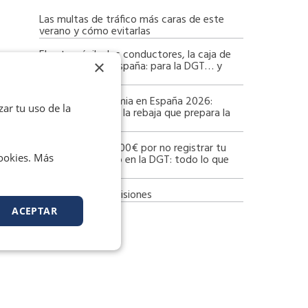
Las multas de tráfico más caras de este
verano y cómo evitarlas
El automóvil y los conductores, la caja de
×
recaudación de España: para la DGT… y
para Hacienda
Tasa de alcoholemia en España 2026:
zar tu uso de la
límites vigentes y la rebaja que prepara la
DGT
Multa de hasta 800€ por no registrar tu
cookies. Más
patinete eléctrico en la DGT: todo lo que
debes saber
Zona de Bajas Emisiones
xt
ACEPTAR