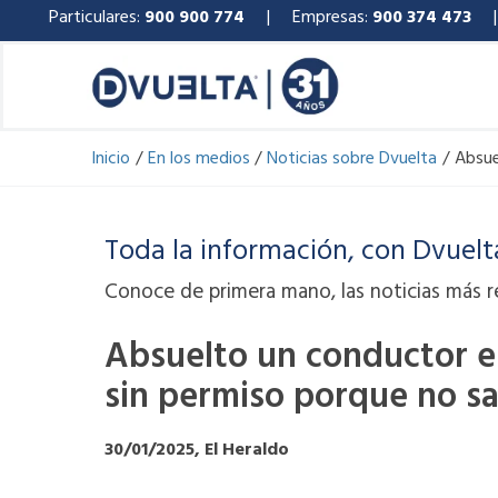
Ir
Particulares:
900 900 774
| Empresas:
900 374 473
al
contenido
Inicio
En los medios
Noticias sobre Dvuelta
Absue
Toda la información, con Dvuelt
Conoce de primera mano, las noticias más r
Absuelto un conductor en
sin permiso porque no sa
30/01/2025, El Heraldo