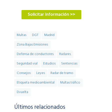
900 900 774
Solicitar información >>
Multas
DGT
Madrid
Zona Bajas Emisiones
Defensa de conductores
Radares
Seguridad vial
Estudios
Sentencias
Consejos
Leyes
Radar de tramo
Etiqueta medioambiental
Multas tráfico
Dvuelta
Últimos relacionados