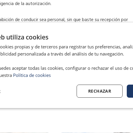
gencia de la autorización.
ohibición de conducir sea personal, sin que baste su recepción por
ede determinar si el escrito hecho por el conductor era correcto, o
 contestación alguna a las alegaciones presentadas, y por
eb utiliza cookies
interesado, coincidimos con el pronunciamiento de la sentencia y
okies propias y de terceros para registrar tus preferencias, anali
utivos de delito», han explicado desde Dvuelta.
licidad personalizada a través del análisis de tu navegación.
edes aceptar todas las cookies, configurar o rechazar el uso de 
uestra
Política de cookies
Ne
SIGUIENTE
R
RECHAZAR