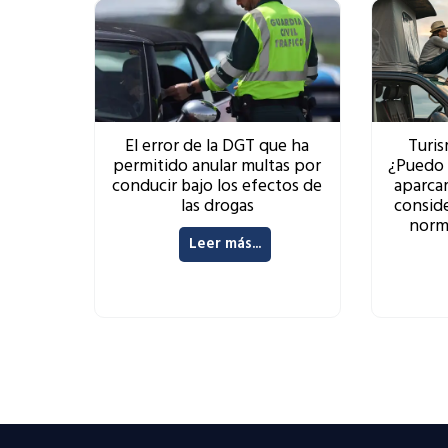
El error de la DGT que ha
Turis
permitido anular multas por
¿Puedo 
conducir bajo los efectos de
aparca
las drogas
consid
norma
Leer más...