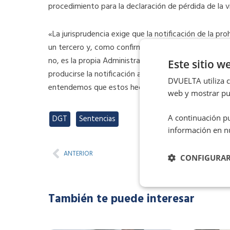
procedimiento para la declaración de pérdida de la vi
«La jurisprudencia exige que la notificación de la pr
un tercero y, como confirma el juex, la única que pu
no, es la propia Administración Pública. Al no haber
Este sitio w
producirse la notificación a un tercero distinto del 
DVUELTA utiliza co
entendemos que estos hechos no pueden ser constit
web y mostrar pub
A continuación pu
DGT
,
Sentencias
información en n
Prev
ANTERIOR
CONFIGURA
También te puede interesar