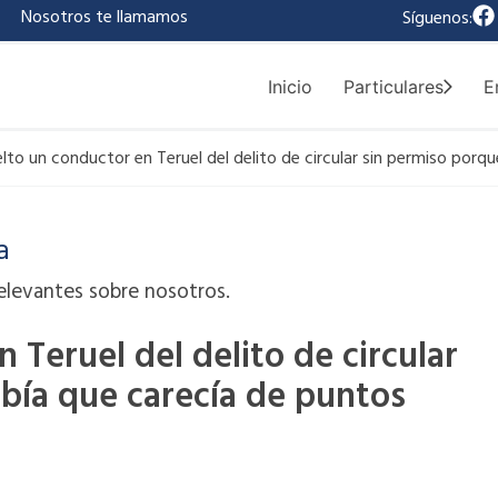
F
|
Nosotros te llamamos
Síguenos:
a
c
e
Inicio
Particulares
E
b
o
o
lto un conductor en Teruel del delito de circular sin permiso porq
k
a
elevantes sobre nosotros.
 Teruel del delito de circular
bía que carecía de puntos