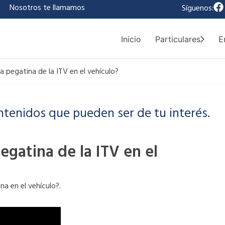
F
|
Nosotros te llamamos
Síguenos:
a
c
e
Inicio
Particulares
E
b
o
o
 la pegatina de la ITV en el vehículo?
k
ntenidos que pueden ser de tu interés.
pegatina de la ITV en el
na en el vehículo?.