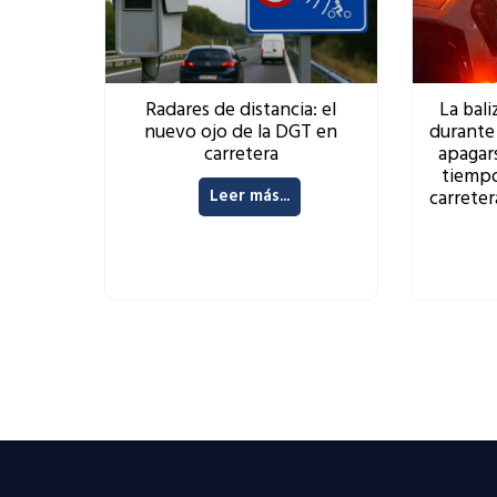
Radares de distancia: el
La bali
nuevo ojo de la DGT en
durante
carretera
apagar
tiempo
Leer más...
carreter