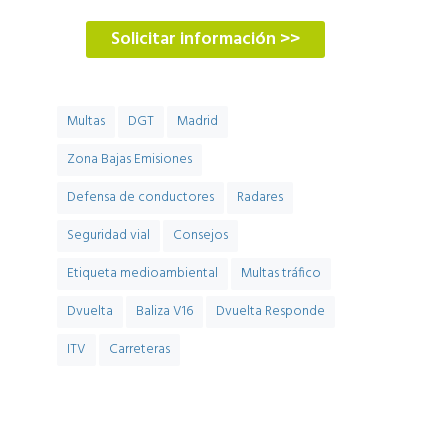
Solicitar información >>
Multas
DGT
Madrid
Zona Bajas Emisiones
Defensa de conductores
Radares
Seguridad vial
Consejos
Etiqueta medioambiental
Multas tráfico
Dvuelta
Baliza V16
Dvuelta Responde
ITV
Carreteras