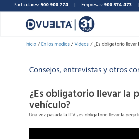
Ir
Particulares:
900 900 774
| Empresas:
900 374 473
al
contenido
Inicio
En los medios
Videos
¿Es obligatorio llevar
Consejos, entrevistas y otros co
¿Es obligatorio llevar la 
vehículo?
Una vez pasada la ITV ¿es obligatorio llevar la pegati