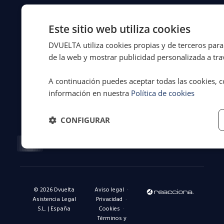
de
31
Este sitio web utiliza cookies
años
defendiendo
DVUELTA utiliza cookies propias y de terceros para 
a
de la web y mostrar publicidad personalizada a trav
conductores
y
A continuación puedes aceptar todas las cookies, c
flotas
información en nuestra
Política de cookies
en
toda
España.
CONFIGURAR
Facebook-
X-
Instagram
Linkedin-
Youtube
f
twitter
in
© 2026 Dvuelta
Aviso legal
·
Asistencia Legal
Privacidad
·
S.L. | España
Cookies
·
Términos y