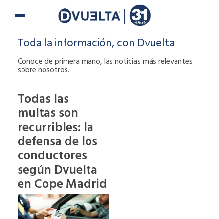
Ir
al
contenido
Toda la información, con Dvuelta
Conoce de primera mano, las noticias más relevantes
sobre nosotros.
Todas las
multas son
Si te han puesto
recurribles: la
una multa o tienes
alguna duda,
defensa de los
puedes ponerte en
conductores
contacto con
según Dvuelta
nosotros.
en Cope Madrid
900 900