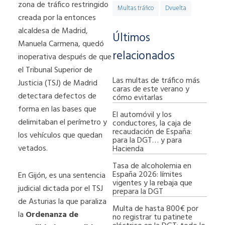
zona de tráfico restringido
Multas tráfico
Dvuelta
creada por la entonces
alcaldesa de Madrid,
Últimos
Manuela Carmena, quedó
relacionados
inoperativa después de que
el Tribunal Superior de
Las multas de tráfico más
Justicia (TSJ) de Madrid
caras de este verano y
detectara defectos de
cómo evitarlas
forma en las bases que
El automóvil y los
delimitaban el perímetro y
conductores, la caja de
recaudación de España:
los vehículos que quedan
para la DGT… y para
vetados.
Hacienda
Tasa de alcoholemia en
España 2026: límites
En Gijón, es una sentencia
vigentes y la rebaja que
judicial dictada por el TSJ
prepara la DGT
de Asturias la que paraliza
Multa de hasta 800€ por
la
Ordenanza de
no registrar tu patinete