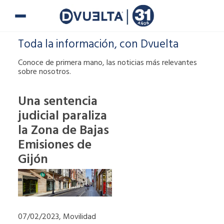
Ir
al
contenido
Toda la información, con Dvuelta
Conoce de primera mano, las noticias más relevantes
sobre nosotros.
Una sentencia
judicial paraliza
Si te han puesto
la Zona de Bajas
una multa o tienes
alguna duda,
Emisiones de
puedes ponerte en
Gijón
contacto con
nosotros.
900 900
07/02/2023, Movilidad