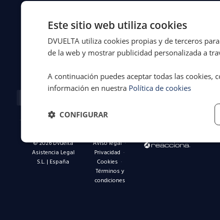
a
conductores
Este sitio web utiliza cookies
y
flotas
DVUELTA utiliza cookies propias y de terceros para 
en
de la web y mostrar publicidad personalizada a trav
toda
España.
A continuación puedes aceptar todas las cookies, c
información en nuestra
Política de cookies
Facebook-
X-
Instagram
Linkedin-
Youtube
f
twitter
in
CONFIGURAR
© 2026 Dvuelta
Aviso legal
·
Asistencia Legal
Privacidad
·
S.L. | España
Cookies
·
Términos y
condiciones