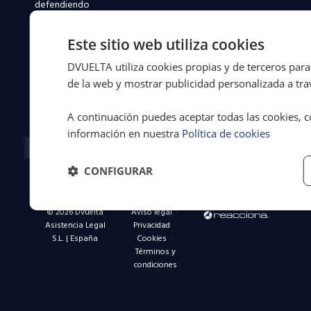
defendiendo
a
conductores
Este sitio web utiliza cookies
y
flotas
DVUELTA utiliza cookies propias y de terceros para 
en
de la web y mostrar publicidad personalizada a trav
toda
España.
A continuación puedes aceptar todas las cookies, c
información en nuestra
Política de cookies
Facebook-
X-
Instagram
Linkedin-
Youtube
f
twitter
in
CONFIGURAR
© 2026 Dvuelta
Aviso legal
·
Asistencia Legal
Privacidad
·
S.L. | España
Cookies
·
Términos y
condiciones