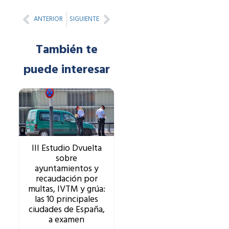
Prev
Next
ANTERIOR
SIGUIENTE
También te
puede interesar
III Estudio Dvuelta
sobre
ayuntamientos y
recaudación por
multas, IVTM y grúa:
las 10 principales
ciudades de España,
a examen