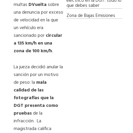
eléctrico en la DGT: todo lo
multas
DVuelta
sobre
que debes saber
una denuncia por exceso
Zona de Bajas Emisiones
de velocidad en la que
un vehículo era
sancionado por
circular
a 135 km/h en una
zona de 100 km/h
.
La jueza decidió anular la
sanción por un motivo
de peso: la
mala
calidad de las
fotografías que la
DGT presenta como
pruebas
de la
infracción. La
magistrada califica