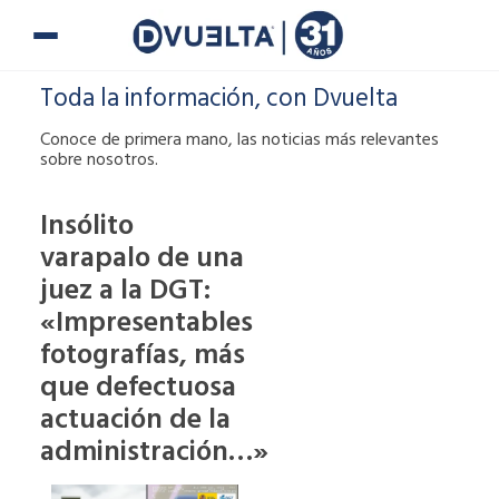
Ir
al
contenido
Toda la información, con Dvuelta
Conoce de primera mano, las noticias más relevantes
sobre nosotros.
Insólito
varapalo de una
Si te han puesto
juez a la DGT:
una multa o tienes
alguna duda,
«Impresentables
puedes ponerte en
fotografías, más
contacto con
que defectuosa
nosotros.
actuación de la
900 900
administración…»