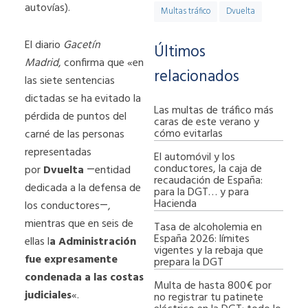
autovías).
Multas tráfico
Dvuelta
El diario
Gacetín
Últimos
Madrid
, confirma que «en
relacionados
las siete sentencias
dictadas se ha evitado la
Las multas de tráfico más
pérdida de puntos del
caras de este verano y
cómo evitarlas
carné de las personas
representadas
El automóvil y los
conductores, la caja de
por
Dvuelta
―entidad
recaudación de España:
dedicada a la defensa de
para la DGT… y para
Hacienda
los conductores―,
mientras que en seis de
Tasa de alcoholemia en
España 2026: límites
ellas l
a Administración
vigentes y la rebaja que
fue expresamente
prepara la DGT
condenada a las costas
Multa de hasta 800€ por
judiciales
«.
no registrar tu patinete