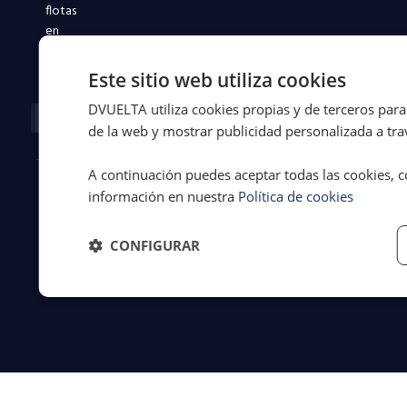
flotas
en
toda
España.
Este sitio web utiliza cookies
Facebook-
X-
Instagram
Linkedin-
Youtube
DVUELTA utiliza cookies propias y de terceros para 
f
twitter
in
de la web y mostrar publicidad personalizada a trav
A continuación puedes aceptar todas las cookies, c
información en nuestra
Política de cookies
© 2026 Dvuelta
Aviso legal
·
Asistencia Legal
Privacidad
·
S.L. | España
Cookies
·
CONFIGURAR
Términos y
condiciones