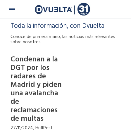
Ir
al
contenido
Toda la información, con Dvuelta
Conoce de primera mano, las noticias más relevantes
sobre nosotros.
Condenan a la
DGT por los
Si te han puesto
radares de
una multa o tienes
alguna duda,
Madrid y piden
puedes ponerte en
una avalancha
contacto con
de
nosotros.
reclamaciones
900 900
de multas
27/11/2024, HuffPost