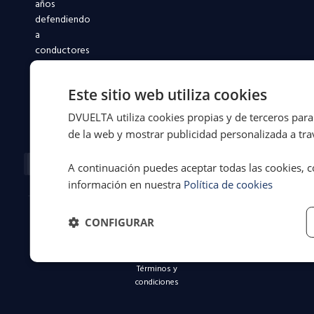
años
defendiendo
a
conductores
y
flotas
Este sitio web utiliza cookies
en
toda
DVUELTA utiliza cookies propias y de terceros para 
España.
de la web y mostrar publicidad personalizada a trav
Facebook-
X-
Instagram
Linkedin-
Youtube
f
twitter
in
A continuación puedes aceptar todas las cookies, c
información en nuestra
Política de cookies
CONFIGURAR
© 2026 Dvuelta
Aviso legal
·
Asistencia Legal
Privacidad
·
S.L. | España
Cookies
·
Términos y
condiciones