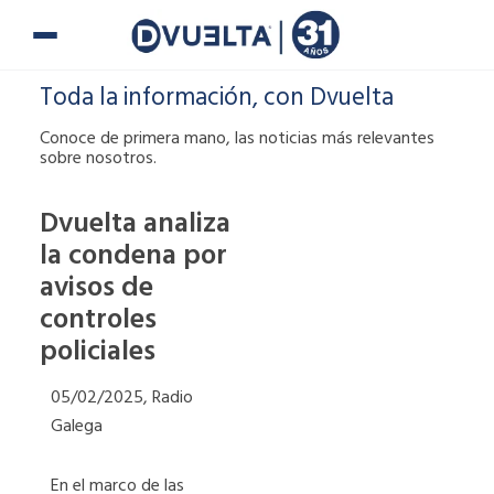
Ir
al
contenido
Toda la información, con Dvuelta
Conoce de primera mano, las noticias más relevantes
sobre nosotros.
Dvuelta analiza
la condena por
Si te han puesto
avisos de
una multa o tienes
alguna duda,
controles
puedes ponerte en
policiales
contacto con
nosotros.
05/02/2025, Radio
Galega
900 900
En el marco de las