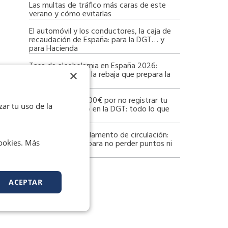
Las multas de tráfico más caras de este
verano y cómo evitarlas
El automóvil y los conductores, la caja de
recaudación de España: para la DGT… y
para Hacienda
Tasa de alcoholemia en España 2026:
×
límites vigentes y la rebaja que prepara la
DGT
Multa de hasta 800€ por no registrar tu
zar tu uso de la
patinete eléctrico en la DGT: todo lo que
debes saber
Cambios en el reglamento de circulación:
cookies. Más
qué debes saber para no perder puntos ni
dinero
ACEPTAR
xt