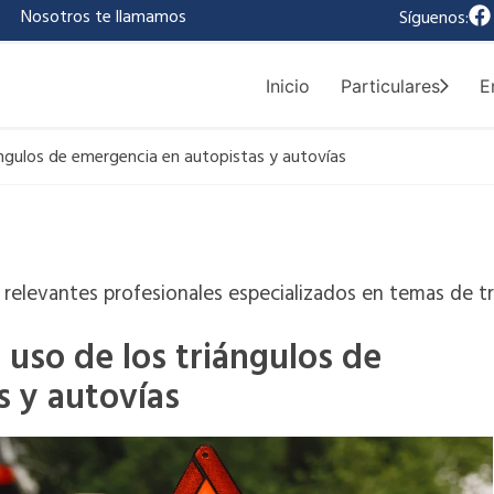
F
|
Nosotros te llamamos
Síguenos:
a
c
e
Inicio
Particulares
E
b
o
o
iángulos de emergencia en autopistas y autovías
k
relevantes profesionales especializados en temas de tr
l uso de los triángulos de
s y autovías