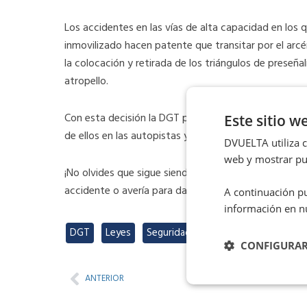
Los accidentes en las vías de alta capacidad en los q
inmovilizado hacen patente que transitar por el arcé
la colocación y retirada de los triángulos de preseñ
atropello.
Con esta decisión la DGT pone fin a la
multa de 200
Este sitio w
de ellos en las autopistas y autovías.
DVUELTA utiliza co
web y mostrar pub
¡No olvides que sigue siendo obligatorio el uso del
ch
accidente o avería para darnos visibilidad!
A continuación pu
información en n
DGT
,
Leyes
,
Seguridad vial
CONFIGURA
Prev
ANTERIOR