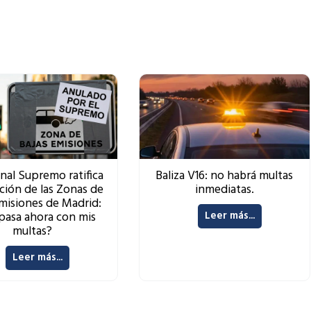
unal Supremo ratifica
Baliza V16: no habrá multas
ación de las Zonas de
inmediatas.
Emisiones de Madrid:
pasa ahora con mis
Leer más...
multas?
Leer más...