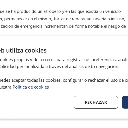
ue se ha producido un atropello y en las que existía un vehículo
n, permanecer en el mismo, tratar de reparar una avería o incluso,
alización de emergencia incrementan de forma notable el riesgo de
 euros
por no llevar los triángulos de emergencia o hacer mal uso
eb utiliza cookies
okies propias y de terceros para registrar tus preferencias, anali
licidad personalizada a través del análisis de tu navegación.
aleco reflectante
cuando descendamos del vehículo en caso de
edes aceptar todas las cookies, configurar o rechazar el uso de 
uestra
Política de cookies
R
RECHAZAR
Ne
SIGUIENTE