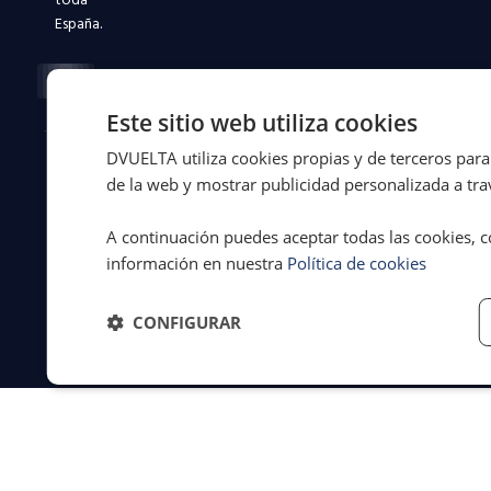
toda
España.
Facebook-
X-
Instagram
Linkedin-
Youtube
f
twitter
in
Este sitio web utiliza cookies
DVUELTA utiliza cookies propias y de terceros para 
© 2026 Dvuelta
Aviso legal
·
de la web y mostrar publicidad personalizada a trav
Asistencia Legal
Privacidad
·
S.L. | España
Cookies
·
A continuación puedes aceptar todas las cookies, c
Términos y
información en nuestra
Política de cookies
condiciones
CONFIGURAR