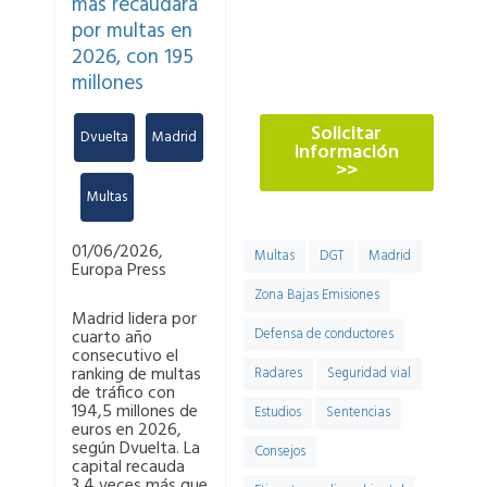
900 900
más recaudará
por multas en
2026, con 195
774
millones
Solicitar
Dvuelta
,
Madrid
información
>>
,
Multas
01/06/2026,
Multas
DGT
Madrid
Europa Press
Zona Bajas Emisiones
Madrid lidera por
cuarto año
Defensa de conductores
consecutivo el
ranking de multas
Radares
Seguridad vial
de tráfico con
194,5 millones de
Estudios
Sentencias
euros en 2026,
según Dvuelta. La
Consejos
capital recauda
3,4 veces más que