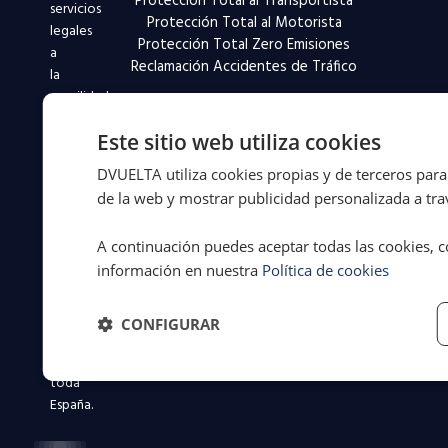
Protección Total al Transportista
servicios
Protección Total al Motorista
legales
Protección Total Zero Emisiones
a
Reclamación Accidentes de Tráfico
la
movilidad
desde
Este sitio web utiliza cookies
1994.
Más
DVUELTA utiliza cookies propias y de terceros para 
de
de la web y mostrar publicidad personalizada a trav
31
años
A continuación puedes aceptar todas las cookies, c
defendiendo
información en nuestra
Política de cookies
a
conductores
y
CONFIGURAR
flotas
en
toda
España.