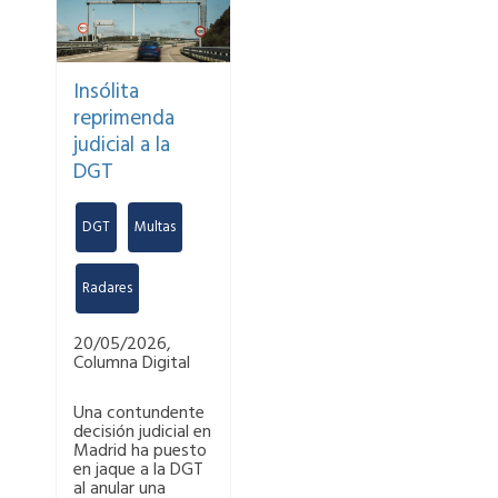
Insólita
reprimenda
judicial a la
DGT
DGT
,
Multas
,
Radares
20/05/2026,
Columna Digital
Una contundente
decisión judicial en
Madrid ha puesto
en jaque a la DGT
al anular una