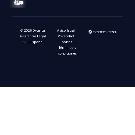
Facebook-
X-
Instagram
Linkedin-
Youtube
f
twitter
in
© 2026 Dvuelta
Aviso legal
·
Asistencia Legal
Privacidad
·
S.L. | España
Cookies
·
Términos y
condiciones