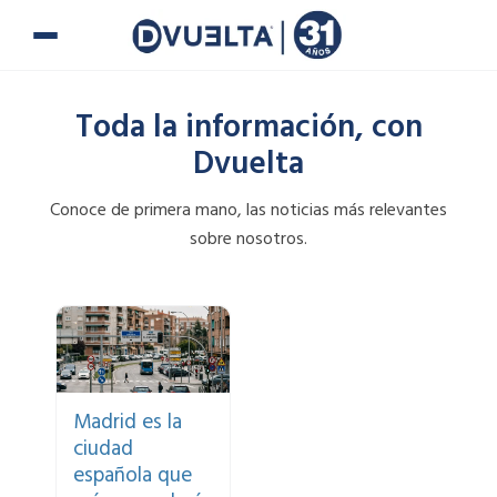
Ir
al
contenido
Toda la información, con
Dvuelta
Conoce de primera mano, las noticias más relevantes
sobre nosotros.
Page
Page
Page
Page
Page
Page
Si te han puesto
una multa o tienes
alguna duda,
puedes ponerte en
Madrid es la
contacto con
ciudad
nosotros.
española que