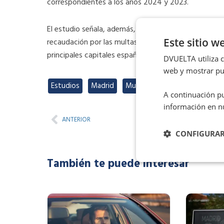
correspondientes a los años 2024 y 2023.
El estudio señala, además, que a los elevados ingres
Este sitio w
recaudación por las multas en zonas de bajas emisione
principales capitales españolas recaudarán este año 
DVUELTA utiliza co
web y mostrar pub
Estudios
,
Madrid
,
Multas
A continuación pu
información en n
Prev
ANTERIOR
CONFIGURA
También te puede interesar