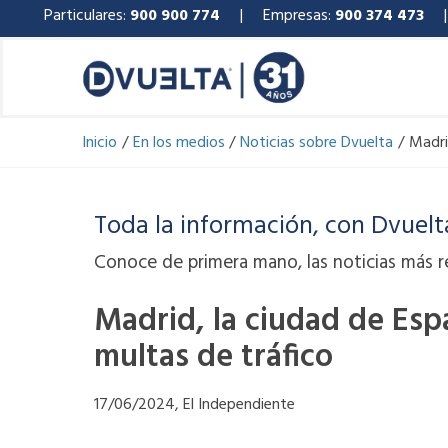
Ir
Particulares:
900 900 774
| Empresas:
900 374 473
al
contenido
Inicio
En los medios
Noticias sobre Dvuelta
Madri
Toda la información, con Dvuelt
Conoce de primera mano, las noticias más r
Madrid, la ciudad de Es
multas de tráfico
17/06/2024, El Independiente