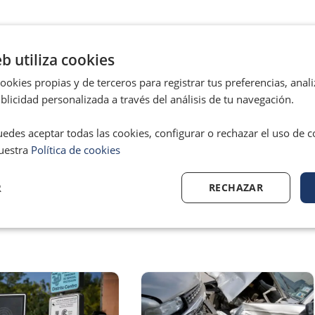
os por sanciones de tráfico ha contribuido notablemente la
eb utiliza cookies
s. «Si se añade el impuesto de circulación, la cifra que las diez
asciende a 786 millones de euros», explica.
okies propias y de terceros para registrar tus preferencias, anali
licidad personalizada a través del análisis de tu navegación.
edes aceptar todas las cookies, configurar o rechazar el uso de 
uestra
Política de cookies
Ne
SIGUIENTE
R
RECHAZAR