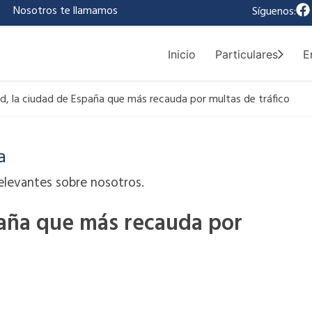
F
|
Nosotros te llamamos
Síguenos:
a
c
e
Inicio
Particulares
E
b
o
o
d, la ciudad de España que más recauda por multas de tráfico
k
a
elevantes sobre nosotros.
paña que más recauda por