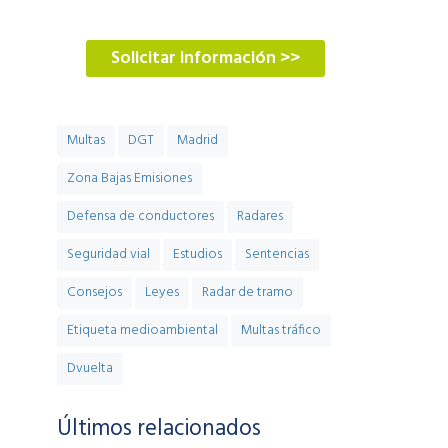
900 900 774
Solicitar información >>
Multas
DGT
Madrid
Zona Bajas Emisiones
Defensa de conductores
Radares
Seguridad vial
Estudios
Sentencias
Consejos
Leyes
Radar de tramo
Etiqueta medioambiental
Multas tráfico
Dvuelta
Últimos relacionados