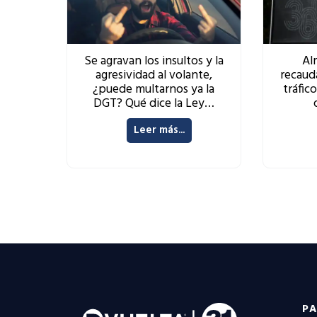
Se agravan los insultos y la
Al
agresividad al volante,
recaud
¿puede multarnos ya la
tráfic
DGT? Qué dice la Ley…
Leer más...
PA