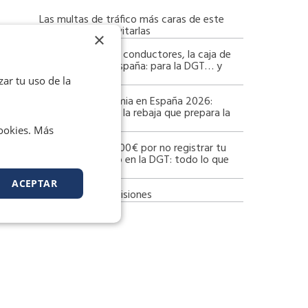
Las multas de tráfico más caras de este
verano y cómo evitarlas
×
El automóvil y los conductores, la caja de
recaudación de España: para la DGT… y
para Hacienda
zar tu uso de la
Tasa de alcoholemia en España 2026:
límites vigentes y la rebaja que prepara la
DGT
cookies. Más
Multa de hasta 800€ por no registrar tu
patinete eléctrico en la DGT: todo lo que
xt
debes saber
ACEPTAR
Zona de Bajas Emisiones