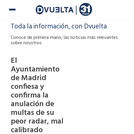
Ir
al
contenido
Toda la información, con Dvuelta
Conoce de primera mano, las noticias más relevantes
sobre nosotros.
El
Ayuntamiento
Si te han puesto
de Madrid
una multa o tienes
alguna duda,
confiesa y
puedes ponerte en
confirma la
contacto con
anulación de
nosotros.
multas de su
900 900
peor radar, mal
calibrado