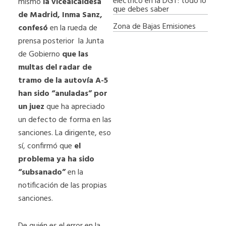
eléctrico en la DGT: todo lo
mismo
la vicealcaldesa
que debes saber
de Madrid, Inma Sanz,
Zona de Bajas Emisiones
confesó
en la rueda de
prensa posterior la Junta
de Gobierno
que las
multas del radar de
tramo de la autovía A-5
han sido “anuladas” por
un juez
que ha apreciado
un defecto de forma en las
sanciones. La dirigente, eso
sí, confirmó que
el
problema ya ha sido
“subsanado”
en la
notificación de las propias
sanciones.
De quién es el error en la