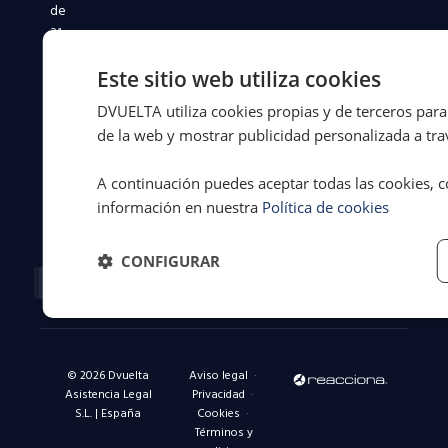
de
31
años
Este sitio web utiliza cookies
defendiendo
a
DVUELTA utiliza cookies propias y de terceros para 
conductores
de la web y mostrar publicidad personalizada a trav
y
flotas
A continuación puedes aceptar todas las cookies, c
en
información en nuestra
Política de cookies
toda
España.
CONFIGURAR
Facebook-
X-
Instagram
Linkedin-
Youtube
f
twitter
in
© 2026 Dvuelta
Aviso legal
·
Asistencia Legal
Privacidad
·
S.L. | España
Cookies
·
Términos y