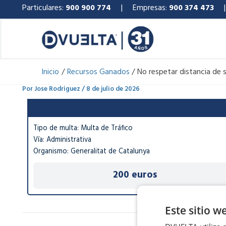
Ir
Particulares:
900 900 774
| Empresas:
900 374 473
al
contenido
Inicio
Recursos Ganados
No respetar distancia de 
Por
Jose Rodriguez
/
8 de julio de 2026
Tipo de multa: Multa de Tráfico
Vía: Administrativa
Organismo: Generalitat de Catalunya
200 euros
Este sitio w