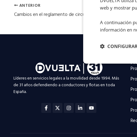
DVUELTA utiliza co
ANTERIOR
web y mostrar pub
A continuación pu
información en n
CONFIGURA
PA
Pro
Líderes en servicios legales a la movilidad desde 1994. Más
Pro
de 31 años defendiendo a conductores y flotas en toda
Pro
España.
Pro
Facebook-
X-
Instagram
Linkedin-
Youtube
f
twitter
in
Pro
Rec