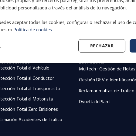
okies propias y de terceros para registrar tus preferencias, anali
licidad personalizada a través del análisis de tu navegación.
Cambios en el reglamento de circulación: qué debes saber para no perder puntos ni dinero
edes aceptar todas las cookies, configurar o rechazar el uso de 
uestra
Política de cookies
R
RECHAZAR
RTICULARES
EMPRESAS
tección Total al Vehículo
Multech · Gestión de Flotas
tección Total al Conductor
Gestión DEV e Identificació
tección Total al Transportista
Reclamar multas de Tráfico
tección Total al Motorista
Dvuelta InPlant
tección Total Zero Emisiones
lamación Accidentes de Tráfico