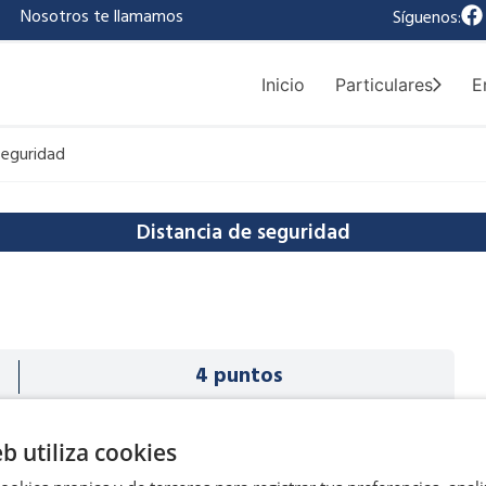
F
|
Nosotros te llamamos
Síguenos:
a
c
e
Inicio
Particulares
E
b
o
o
seguridad
k
Distancia de seguridad
4 puntos
eb utiliza cookies