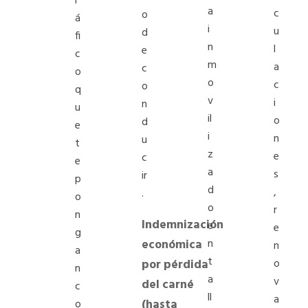
r
a
c
o
á
i
u
d
fi
n
l
e
c
m
a
c
o
o
c
o
q
v
i
n
u
il
o
d
e
i
n
u
t
z
e
c
e
a
s
ir
p
d
,
.
o
o
r
n
Indemnización
e
e
g
económica
n
n
a
t
por pérdida
o
n
a
v
del carné
c
ll
a
(hasta
o