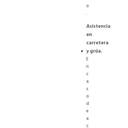
o
.
Asistencia
en
carretera
y grúa.
E
n
c
a
s
o
d
e
a
c