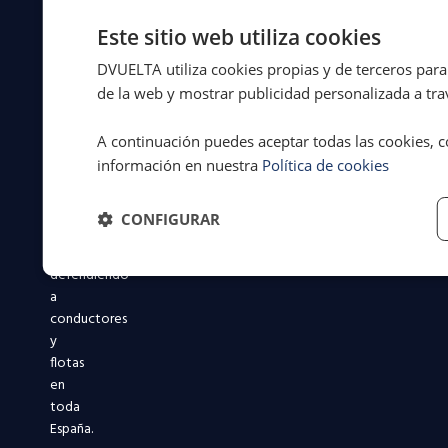
Protección Total al Conductor
en
Protección Total al Transportista
servicios
Este sitio web utiliza cookies
Protección Total al Motorista
legales
Protección Total Zero Emisiones
DVUELTA utiliza cookies propias y de terceros para 
a
Reclamación Accidentes de Tráfico
de la web y mostrar publicidad personalizada a trav
la
movilidad
A continuación puedes aceptar todas las cookies, c
desde
1994.
información en nuestra
Política de cookies
Más
de
CONFIGURAR
31
años
defendiendo
a
conductores
y
flotas
en
toda
España.