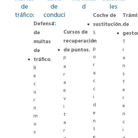
de
de
d
les
tráfico:
conduci
Coche de
Trámi
r:
Defensa
sustitución.
de
Cursos de
de
S
gestor
recuperación
i
multas
T
p
de puntos.
r
de
o
a
P
tráfico.
r
n
a
R
a
s
r
e
c
f
a
c
c
e
e
u
i
r
v
r
d
e
i
ri
e
n
t
m
n
c
a
o
t
i
r
s
e