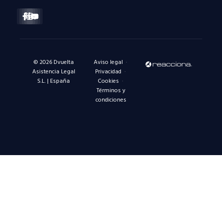
Facebook-
X-
Instagram
Linkedin-
Youtube
f
twitter
in
© 2026 Dvuelta
Aviso legal
·
Asistencia Legal
Privacidad
·
S.L. | España
Cookies
·
Términos y
condiciones