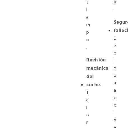
o
t
.
i
e
Segur
m
fallec
p
D
o
e
.
b
Revisión
i
mecánica
d
o
del
a
coche.
a
T
c
e
c
l
i
o
d
r
e