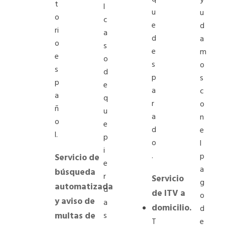
t
l
u
u
o
c
e
d
ri
a
d
a
o
s
e
m
e
o
s
o
s
d
p
s
p
e
a
c
a
q
r
o
ñ
u
a
n
o
e
d
e
l.
p
o
l
i
.
p
Servicio de
e
a
búsqueda
r
Servicio
g
automatizada
d
de ITV a
o
y aviso de
a
domicilio.
d
multas de
s
T
e