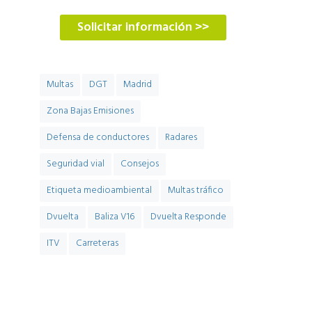
Solicitar información >>
Multas
DGT
Madrid
Zona Bajas Emisiones
Defensa de conductores
Radares
Seguridad vial
Consejos
Etiqueta medioambiental
Multas tráfico
Dvuelta
Baliza V16
Dvuelta Responde
ITV
Carreteras