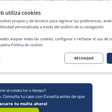
 desde la notificación. Si el titular no identifica al conductor, lo
 expone a una sanción adicional —independiente de la infracción
eb utiliza cookies
or pronto pago.
okies propias y de terceros para registrar tus preferencias, anali
licidad personalizada a través del análisis de tu navegación.
conductor no es sencillo (vehículos de empresa, alquiler, uso
esponder con la justificación correspondiente en lugar de no
edes aceptar todas las cookies, configurar o rechazar el uso de 
lazos incorrectos o defectos de forma, también puede ser
uestra
Política de cookies
R
RECHAZAR
y no sabes cómo actuar, en Dvuelta revisamos si es válido antes
aste al conductor a tiempo?
. Consulta tu caso con Dvuelta antes de que
ecurre tu multa ahora!