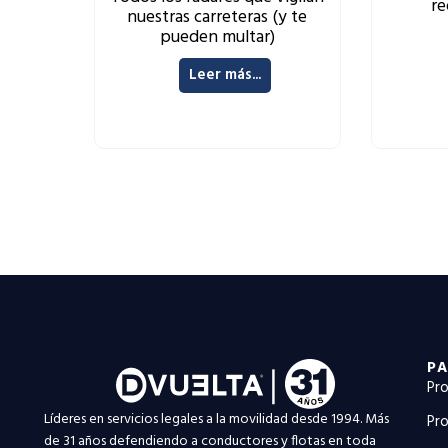
re
nuestras carreteras (y te
pueden multar)
Leer más...
PA
Pro
Líderes en servicios legales a la movilidad desde 1994. Más
Pro
de 31 años defendiendo a conductores y flotas en toda