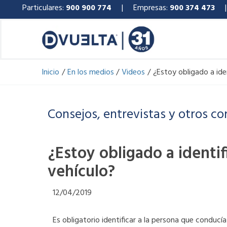
Ir
Particulares:
900 900 774
| Empresas:
900 374 473
al
contenido
Inicio
En los medios
Videos
¿Estoy obligado a ide
Consejos, entrevistas y otros co
¿Estoy obligado a identif
vehículo?
12/04/2019
Es obligatorio identificar a la persona que conducí