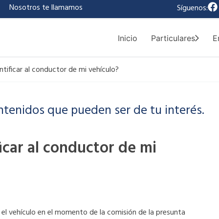
F
|
Nosotros te llamamos
Síguenos:
a
c
e
Inicio
Particulares
E
b
o
o
ntificar al conductor de mi vehículo?
k
ntenidos que pueden ser de tu interés.
icar al conductor de mi
a el vehículo en el momento de la comisión de la presunta