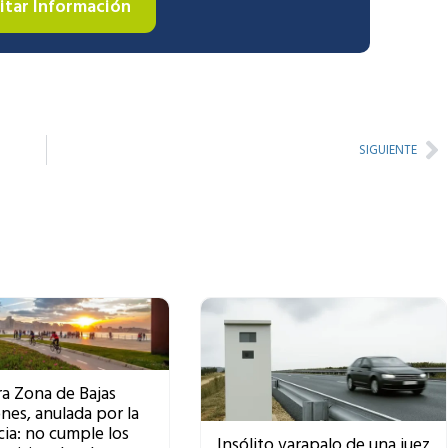
citar Información
Ne
SIGUIENTE
a Zona de Bajas
nes, anulada por la
cia: no cumple los
Insólito varapalo de una juez