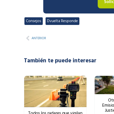
Soli
Consejos
,
Dvuelta Responde
Prev
ANTERIOR
También te puede interesar
Otr
Emisio
Justi
Todos los radares que vigilan