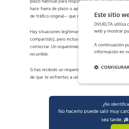
plazo habitual para responder es de 20 días naturales
hace fuera de plazo o aporta datos incorrectos, se
Este sitio w
de tráfico original— que no admite el descuento p
DVUELTA utiliza co
web y mostrar pub
Hay situaciones legítimas en las que identificar al 
compartido), pero incluso en esos casos conviene r
A continuación pu
contestar. Un requerimiento mal notificado, con p
información en n
recurrible.
CONFIGURA
Si has recibido un requerimiento de identificación 
de que te enfrentes a una sanción evitable.
¿No identific
No hacerlo puede salir muy caro
sea tarde.
¡R