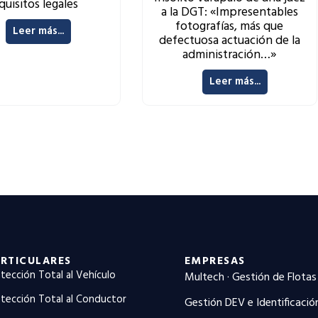
quisitos legales
a la DGT: «Impresentables
fotografías, más que
Leer más...
defectuosa actuación de la
administración…»
Leer más...
RTICULARES
EMPRESAS
tección Total al Vehículo
Multech · Gestión de Flotas
tección Total al Conductor
Gestión DEV e Identificació