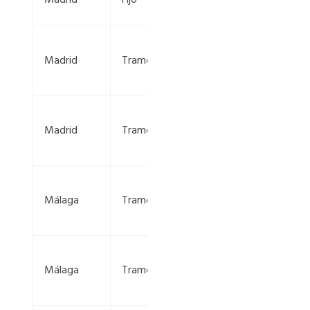
22+940
M-501, km
Madrid
Tramo
46+224 —
42+375
M-501, km
Madrid
Tramo
42+375 —
46+224
A-355, km
Málaga
Tramo
4+450 —
0+990
A-355, km
Málaga
Tramo
0+990 —
4+450