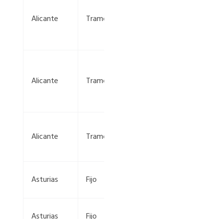
216+550
Alicante
Tramo
—
218+900
A-7, km
523+360
Alicante
Tramo
—
519+200
A-31, km
Alicante
Tramo
211+700 —
203+995
AS-116, km
Asturias
Fijo
3+200
AS-377,
Asturias
Fijo