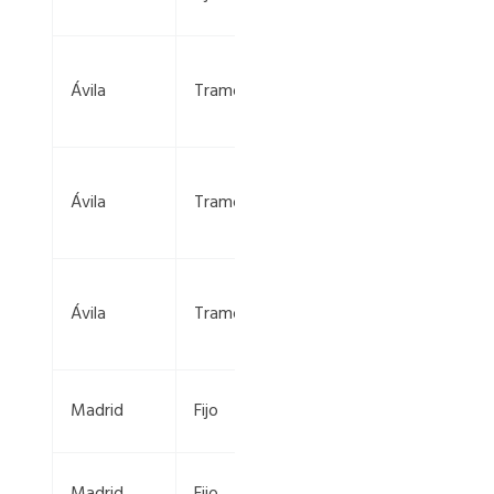
km 1+150
AV-562,
Ávila
Tramo
km 11+435
— 9+190
AV-562,
Ávila
Tramo
km 9+190
— 11+435
N-403, km
Ávila
Tramo
86+250 —
83+320
M-601, km
Madrid
Fijo
0+930
M-100, km
Madrid
Fijo