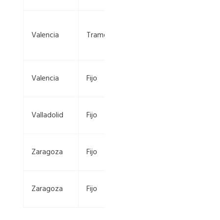
CV-30, km
Valencia
Tramo
4+150 —
1+625
CV-400,
Valencia
Fijo
km 0+735
VA-30, km
Valladolid
Fijo
16+160
N-232, km
Zaragoza
Fijo
244+220
N-232, km
Zaragoza
Fijo
244+945