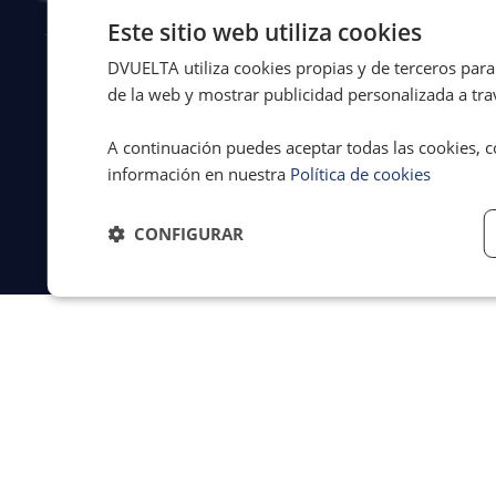
Este sitio web utiliza cookies
DVUELTA utiliza cookies propias y de terceros para 
© 2026 Dvuelta
Aviso legal
·
de la web y mostrar publicidad personalizada a trav
Asistencia Legal
Privacidad
·
S.L. | España
Cookies
·
A continuación puedes aceptar todas las cookies, c
Términos y
condiciones
información en nuestra
Política de cookies
CONFIGURAR