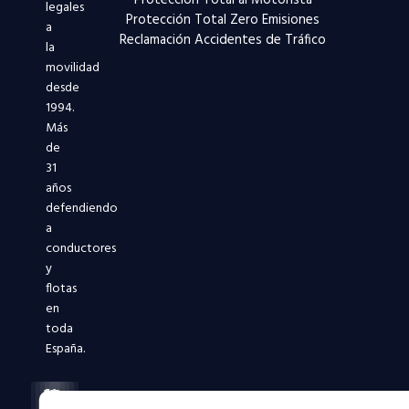
legales
Protección Total Zero Emisiones
a
Reclamación Accidentes de Tráfico
la
movilidad
desde
1994.
Más
de
31
años
defendiendo
a
conductores
y
flotas
en
toda
España.
Facebook-
X-
Instagram
Linkedin-
Youtube
f
twitter
in