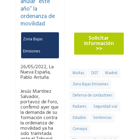
900 900
anular “este
año” la
ordenanza de
774
movilidad
Solicitar
Zona Bajas
información
>>
Emisiones
26/05/2022, La
Nueva España,
Multas
DGT
Madrid
Pablo Antuña
Zona Bajas Emisiones
Jesús Martínez
Defensa de conductores
Salvador,
portavoz de Foro,
conﬁrmó ayer que
Radares
Seguridad vial
la demanda de su
formación contra
Estudios
Sentencias
la ordenanza de
movilidad ya ha
Consejos
sido tramitada
ante el Tribunal