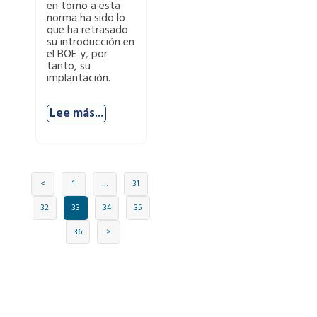
en torno a esta
norma ha sido lo
que ha retrasado
su introducción en
el BOE y, por
tanto, su
implantación.
Lee más...
<
1
…
31
32
33
34
35
36
>