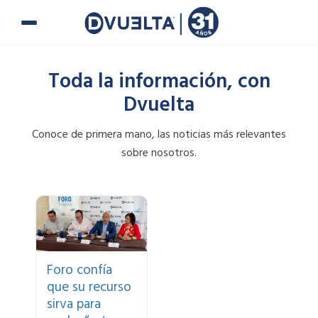
Ir
al
contenido
Toda la información, con
Dvuelta
Conoce de primera mano, las noticias más relevantes
sobre nosotros.
Page
Page
Page
Page
Page
Page
Page
Si te han puesto
una multa o tienes
alguna duda,
puedes ponerte en
Foro confía
contacto con
que su recurso
nosotros.
sirva para