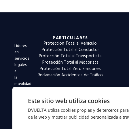
PARTICULARES
Protección Total al Vehículo
Líderes
Protección Total al Conductor
en
Protección Total al Transportista
servicios
Protección Total al Motorista
legales
Protección Total Zero Emisiones
a
Reclamación Accidentes de Tráfico
la
movilidad
desde
1994.
Este sitio web utiliza cookies
Más
de
DVUELTA utiliza cookies propias y de terceros para 
31
de la web y mostrar publicidad personalizada a trav
años
defendiendo